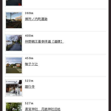
369m
御所ノ内町遺跡
400m
仲野親王墓参拝道【道標】
459m
帷子ケ辻
523m
證行寺
527m
斎宮神社 月読神社旧地