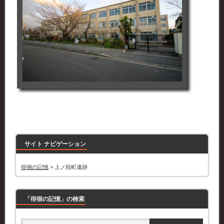
サイト ナビゲーション
徘徊の記憶
>
上ノ段町遺跡
「徘徊の記憶」の検索