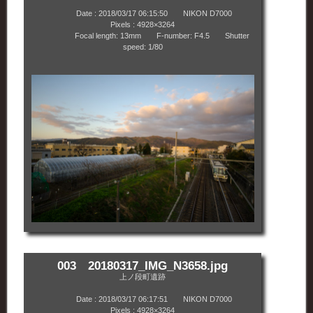
Date : 2018/03/17 06:15:50 NIKON D7000
Pixels : 4928×3264
Focal length: 13mm F-number: F4.5 Shutter
speed: 1/80
003 20180317_IMG_N3658.jpg
上ノ段町遺跡
Date : 2018/03/17 06:17:51 NIKON D7000
Pixels : 4928×3264