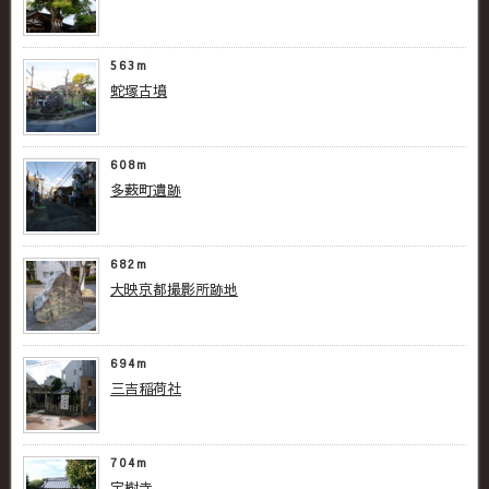
563m
蛇塚古墳
608m
多薮町遺跡
682m
大映京都撮影所跡地
694m
三吉稲荷社
704m
宝樹寺