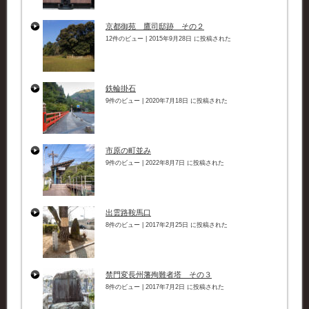
京都御苑 鷹司邸跡 その２
12件のビュー
|
2015年9月28日 に投稿された
鉄輪掛石
9件のビュー
|
2020年7月18日 に投稿された
市原の町並み
9件のビュー
|
2022年8月7日 に投稿された
出雲路鞍馬口
8件のビュー
|
2017年2月25日 に投稿された
禁門変長州藩殉難者塔 その３
8件のビュー
|
2017年7月2日 に投稿された