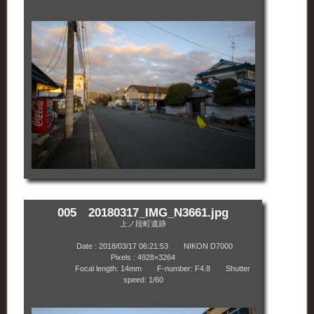
005 20180317_IMG_N3661.jpg
上ノ段町遺跡
Date : 2018/03/17 06:21:53 NIKON D7000
Pixels : 4928×3264
Focal length: 14mm F-number: F4.8 Shutter
speed: 1/60