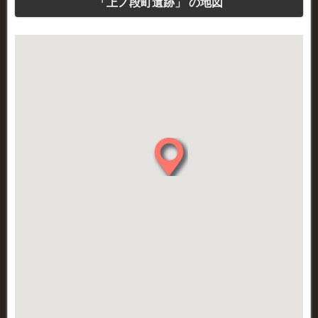
「上ノ段町遺跡」 の地図