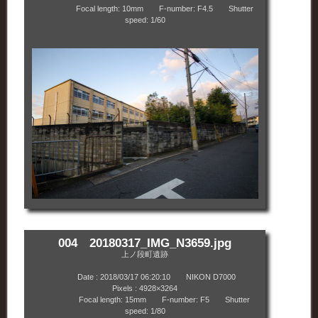
Focal length: 10mm F-number: F4.5 Shutter
speed: 1/60
004 20180317_IMG_N3659.jpg
上ノ段町遺跡
Date : 2018/03/17 06:20:10 NIKON D7000
Pixels : 4928×3264
Focal length: 15mm F-number: F5 Shutter
speed: 1/80