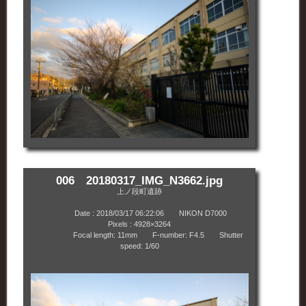
006 20180317_IMG_N3662.jpg
上ノ段町遺跡
Date : 2018/03/17 06:22:06 NIKON D7000
Pixels : 4928×3264
Focal length: 11mm F-number: F4.5 Shutter
speed: 1/60