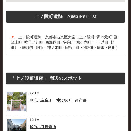
上ノ段町遺跡 のMarker List
▼
上ノ段町遺跡 京都市右京区太秦（上ノ段町･青木元町･垂
箕山町･帷子ノ辻町･西蜂岡町･多薮町･堀ヶ内町･一丁芝町･乾
町）・嵯峨野（開町･神ノ木町･有栖川町・清水町･嵯峨ノ段町）
「上ノ段町遺跡」 周辺のスポット
324m
桓武天皇皇子 仲野親王 高畠墓
328m
松竹京都撮影所