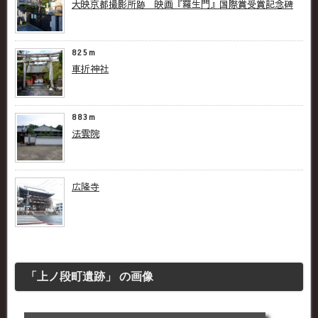
大映京都撮影所跡 映画『羅生門』国際賞受賞記念碑
825m
車折神社
883m
法雲院
広隆寺
「上ノ段町遺跡」 の画像