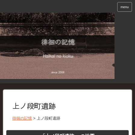
menu
上ノ段町遺跡
徘徊の記憶
>
上ノ段町遺跡