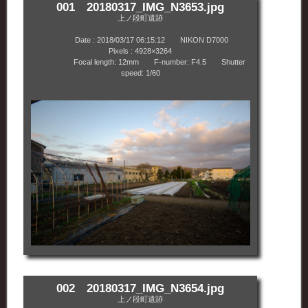
001 20180317_IMG_N3653.jpg
上ノ段町遺跡
Date : 2018/03/17 06:15:12 NIKON D7000
Pixels : 4928×3264
Focal length: 12mm F-number: F4.5 Shutter
speed: 1/60
002 20180317_IMG_N3654.jpg
上ノ段町遺跡