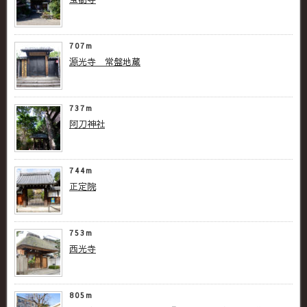
707m
源光寺 常盤地蔵
737m
阿刀神社
744m
正定院
753m
西光寺
805m