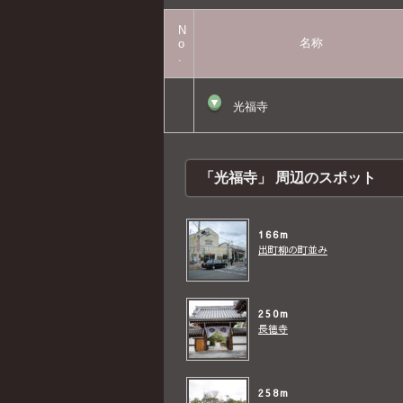
N
名称
o
.
▼
光福寺
「光福寺」 周辺のスポット
166m
出町柳の町並み
250m
長徳寺
258m