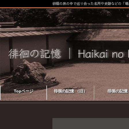
徘徊の旅の中で巡り合った名所や史跡などの「場
Topページ
徘徊の記憶 （旧）
徘徊の記憶