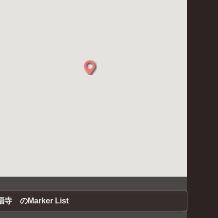
寺 のMarker List