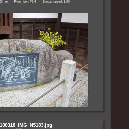
m F-number: F5.6 Shutter speed: 1/60
180318_IMG_N5183.jpg