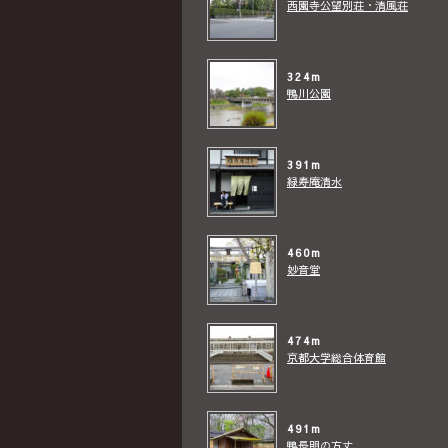
西園寺公望別荘・清風荘
324m
鴨川公園
391m
緑寿庵清水
460m
妙音堂
474m
京都大学総合体育館
491m
鴨長明の方丈