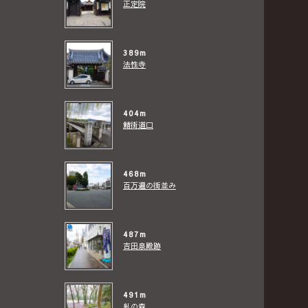
正定院
389m
法性寺
404m
鯖街道口
468m
百万遍の街並み
487m
吉田泉殿跡
491m
糺の森