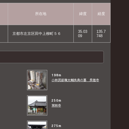
所在地
緯度
経度
35.03
135.7
京都市左京区田中上柳町５６
09
748
198m
小林民部権大輔良典の墓 長徳寺
250m
常林寺
275m