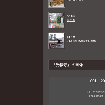
510m
糺の森
551m
村上天皇皇后安子火葬塚
「光福寺」 の画像
001 20
Date : 2018/03/18 1
Focal length: 10m