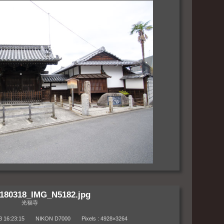
180318_IMG_N5182.jpg
光福寺
6:23:15 NIKON D7000 Pixels : 4928×3264