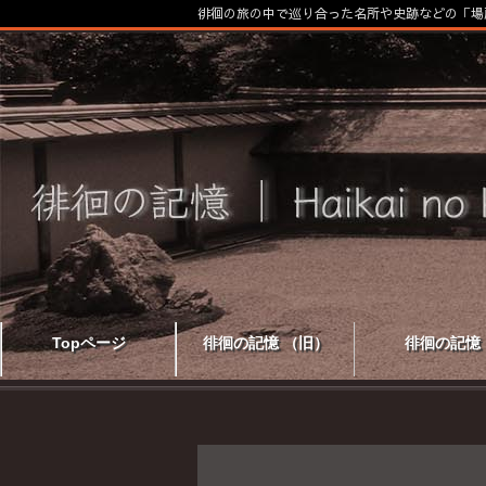
徘徊の旅の中で巡り合った名所や史跡などの「場
Topページ
徘徊の記憶 （旧）
徘徊の記憶