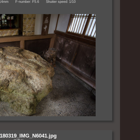
m F-number: F5.6 Shutter speed: 1/10
180319_IMG_N6041.jpg