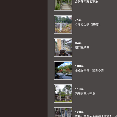
会津藩殉難者墓地
75m
くろたに道【道標】
84m
堀河紀子墓
100m
金戒光明寺 紫雲の庭
113m
清和天皇火葬塚
120m
赤松小三郎先生墓所【道標】 