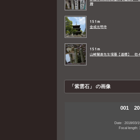
碑
151m
金戒光明寺
151m
山崎闇斎先生墳墓【道標】 他
「紫雲石」 の画像
001 20
Date : 2018/03/19 1
Focal length: 14m