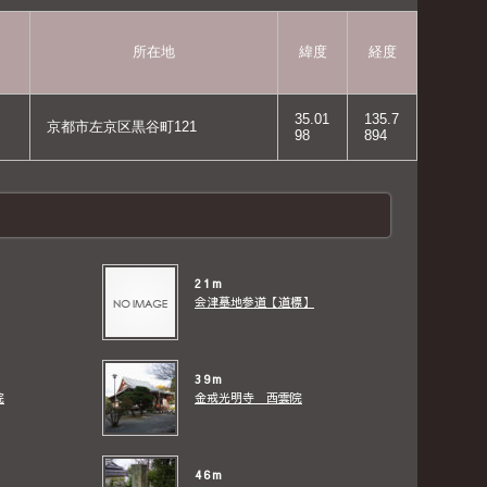
所在地
緯度
経度
35.01
135.7
京都市左京区黒谷町121
98
894
21m
会津墓地参道【道標】
39m
院
金戒光明寺 西雲院
46m