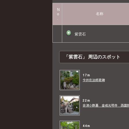
N
名称
o
.
▼
紫雲石
「紫雲石」 周辺のスポット
17m
今井庄治郎君碑
22m
会津小鉄墓 金戒光明寺 西雲
44m