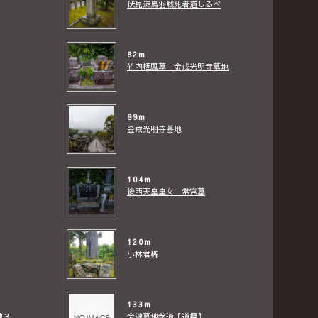
伏見淀鳥羽戦死者道しるべ
82m
竹内栖鳳墓 金戒光明寺墓地
99m
金戒光明寺墓地
104m
後西天皇皇女 常宮墓
120m
小林君碑
133m
他３
会津墓地参道【道標】