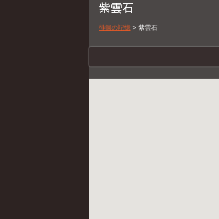
紫雲石
徘徊の記憶
>
紫雲石