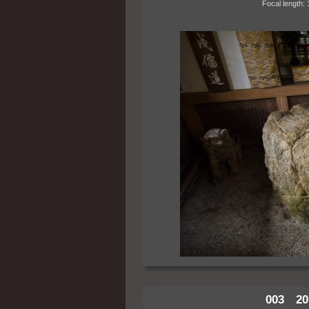
Focal length: 14m
003 20