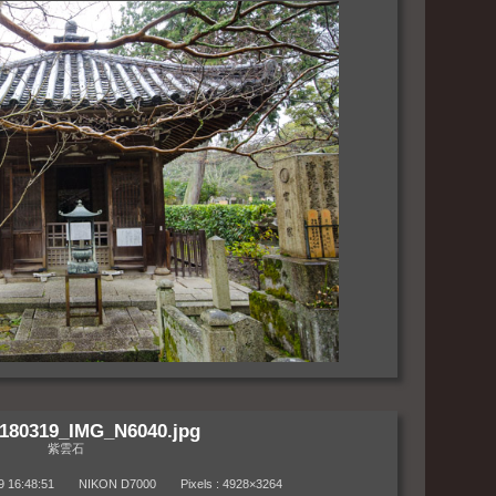
180319_IMG_N6040.jpg
紫雲石
6:48:51 NIKON D7000 Pixels : 4928×3264