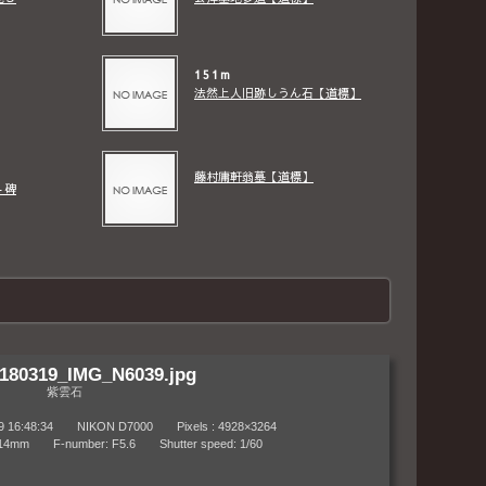
151m
法然上人旧跡しうん石【道標】
藤村庸軒翁墓【道標】
４碑
180319_IMG_N6039.jpg
紫雲石
6:48:34 NIKON D7000 Pixels : 4928×3264
m F-number: F5.6 Shutter speed: 1/60