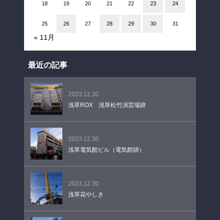
18
19
20
21
22
23
24
25
26
27
28
29
30
31
« 11月
最近の記事
2023.12.30
浅草ROX 浅草松竹演芸場跡
2023.12.30
浅草電気館ビル（電気館跡）
2023.12.30
浅草花やしき