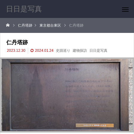
日日是写真
仁丹塔跡
東京都台東区
仁丹塔跡
仁丹塔跡
2023.12.30
2024.01.24
史蹟巡り
建物探訪
日日是写真