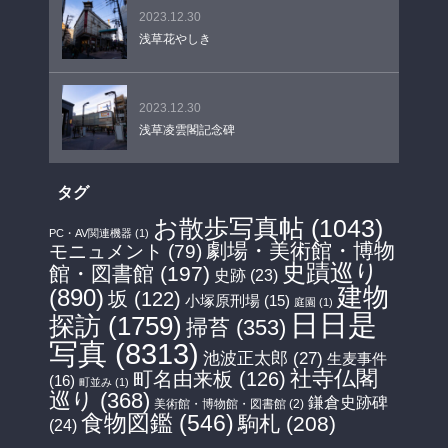
2023.12.30
浅草花やしき
2023.12.30
浅草凌雲閣記念碑
タグ
お散歩写真帖
(1043)
PC・AV関連機器
(1)
劇場・美術館・博物
モニュメント
(79)
史蹟巡り
館・図書館
(197)
史跡
(23)
建物
(890)
坂
(122)
小塚原刑場
(15)
庭園
(1)
日日是
探訪
(1759)
掃苔
(353)
写真
(8313)
池波正太郎
(27)
生麦事件
社寺仏閣
町名由来板
(126)
(16)
町並み
(1)
巡り
(368)
鎌倉史跡碑
美術館・博物館・図書館
(2)
食物図鑑
(546)
駒札
(208)
(24)