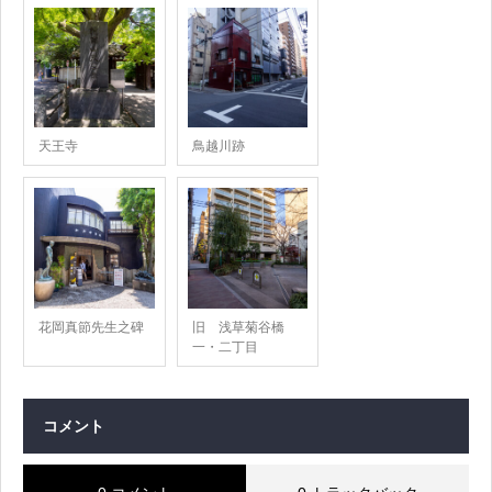
天王寺
鳥越川跡
花岡真節先生之碑
旧 浅草菊谷橋
一・二丁目
コメント