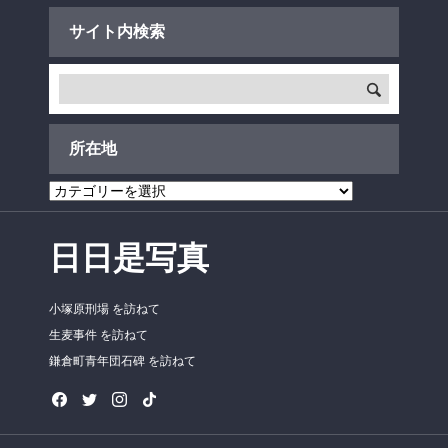
サイト内検索
所在地
所
在
地
日日是写真
小塚原刑場 を訪ねて
生麦事件 を訪ねて
鎌倉町青年団石碑 を訪ねて