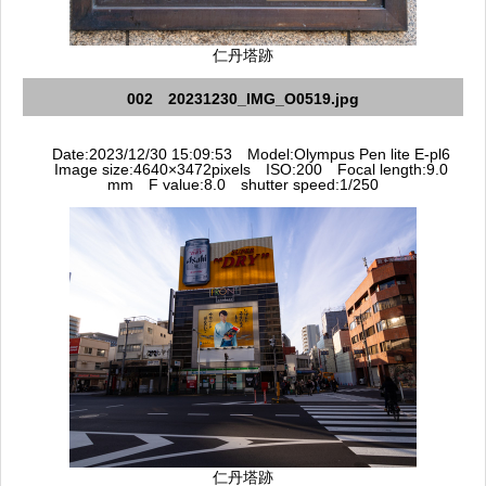
仁丹塔跡
002 20231230_IMG_O0519.jpg
Date:2023/12/30 15:09:53 Model:Olympus Pen lite E-pl6
Image size:4640×3472pixels ISO:200 Focal length:9.0
mm F value:8.0 shutter speed:1/250
仁丹塔跡