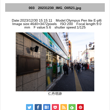
003 20231230_IMG_O0521.jpg
Date:2023/12/30 15:15:11 Model:Olympus Pen lite E-pl6
Image size:4640×3472pixels ISO:200 Focal length:9.0
mm F value:5.6 shutter speed:1/125
仁丹塔跡