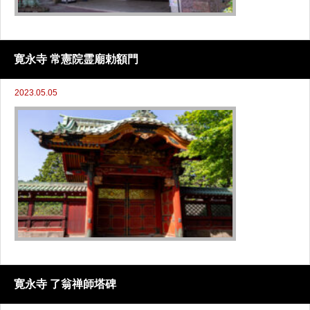
寛永寺 常憲院霊廟勅額門
2023.05.05
寛永寺 了翁禅師塔碑