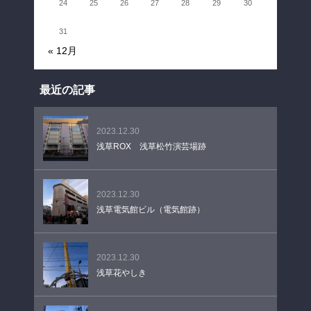
24
25
26
27
28
29
30
31
« 12月
最近の記事
2023.12.30
浅草ROX 浅草松竹演芸場跡
2023.12.30
浅草電気館ビル（電気館跡）
2023.12.30
浅草花やしき