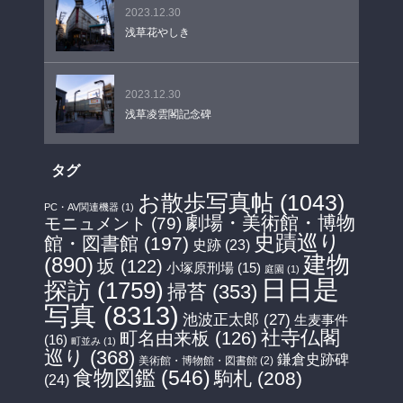
2023.12.30
浅草花やしき
2023.12.30
浅草凌雲閣記念碑
タグ
お散歩写真帖
(1043)
PC・AV関連機器
(1)
劇場・美術館・博物
モニュメント
(79)
史蹟巡り
館・図書館
(197)
史跡
(23)
建物
(890)
坂
(122)
小塚原刑場
(15)
庭園
(1)
日日是
探訪
(1759)
掃苔
(353)
写真
(8313)
池波正太郎
(27)
生麦事件
社寺仏閣
町名由来板
(126)
(16)
町並み
(1)
巡り
(368)
鎌倉史跡碑
美術館・博物館・図書館
(2)
食物図鑑
(546)
駒札
(208)
(24)