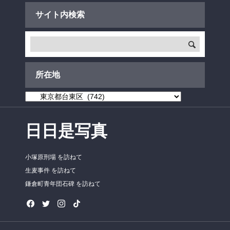
サイト内検索
所在地
所
在
地
日日是写真
小塚原刑場 を訪ねて
生麦事件 を訪ねて
鎌倉町青年団石碑 を訪ねて