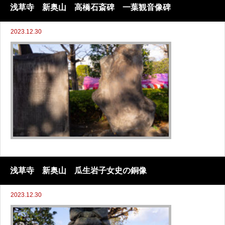
浅草寺 新奥山 高橋石斎碑 一葉観音像碑
2023.12.30
浅草寺 新奥山 瓜生岩子女史の銅像
2023.12.30