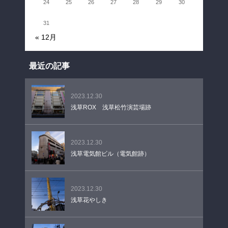
24
25
26
27
28
29
30
31
« 12月
最近の記事
2023.12.30
浅草ROX 浅草松竹演芸場跡
2023.12.30
浅草電気館ビル（電気館跡）
2023.12.30
浅草花やしき