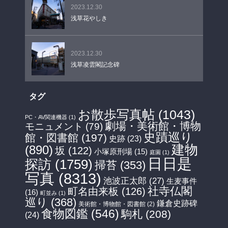
2023.12.30
浅草花やしき
2023.12.30
浅草凌雲閣記念碑
タグ
お散歩写真帖
(1043)
PC・AV関連機器
(1)
劇場・美術館・博物
モニュメント
(79)
史蹟巡り
館・図書館
(197)
史跡
(23)
建物
(890)
坂
(122)
小塚原刑場
(15)
庭園
(1)
日日是
探訪
(1759)
掃苔
(353)
写真
(8313)
池波正太郎
(27)
生麦事件
社寺仏閣
町名由来板
(126)
(16)
町並み
(1)
巡り
(368)
鎌倉史跡碑
美術館・博物館・図書館
(2)
食物図鑑
(546)
駒札
(208)
(24)