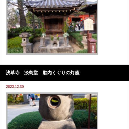
浅草寺 淡島堂 胎内くぐりの灯籠
2023.12.30