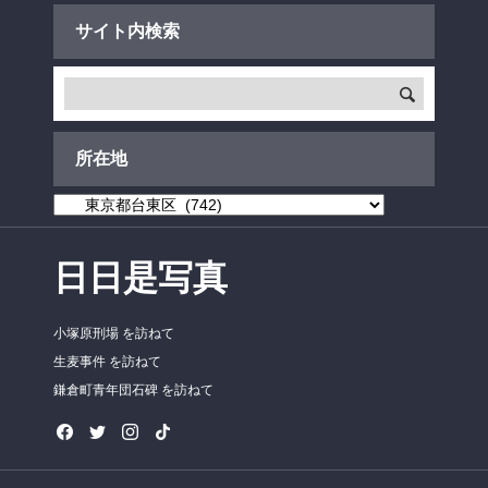
サイト内検索
所在地
所
在
地
日日是写真
小塚原刑場 を訪ねて
生麦事件 を訪ねて
鎌倉町青年団石碑 を訪ねて