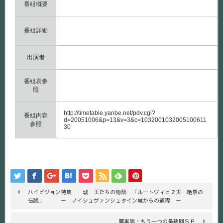
番組概要
番組詳細
出演者
番組表参
照
http://timetable.yanbe.net/pdv.cgi?
番組内容
d=20051006&p=13&v=3&c=1032001032005100611
参照
30
ハイビジョン特集 城 王たちの物語 「ルートヴィヒ２世 絶景の
伝説」 － ノイシュヴァンシュタイン城からの道程 －
電車男・もう一つの最終回ＳＰ