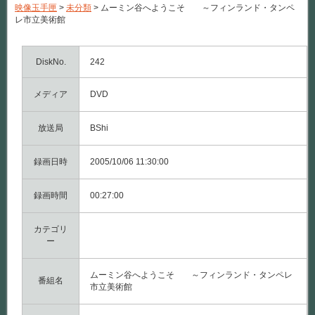
映像玉手匣
>
未分類
>
ムーミン谷へようこそ ～フィンランド・タンペ
レ市立美術館
DiskNo.
242
メディア
DVD
放送局
BShi
録画日時
2005/10/06 11:30:00
録画時間
00:27:00
カテゴリ
ー
ムーミン谷へようこそ ～フィンランド・タンペレ
番組名
市立美術館