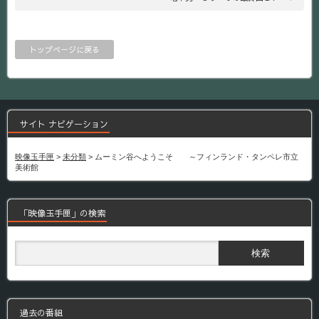
トップページに戻る
サイト ナビゲーション
映像玉手匣
>
未分類
>
ムーミン谷へようこそ ～フィンランド・タンペレ市立
美術館
「映像玉手匣」の検索
過去の番組