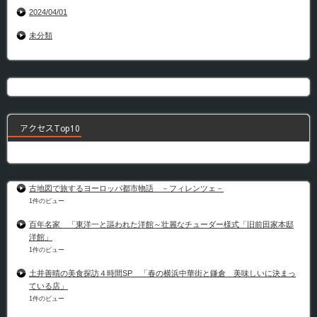
2024/04/01
未分類
アクセスTop10
古地図で旅するヨーロッパ都市物語 －フィレンツェ－
1件のビュー
百年名家 「東洋一と謳われた洋館～壮麗なチューダー様式「旧前田家本邸
洋館」
1件のビュー
土井善晴の美食探訪４時間SP 「春の横浜中華街と鎌倉 美味しいに決まっ
ている店」
1件のビュー