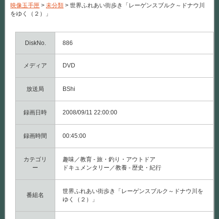
映像玉手匣
>
未分類
>
世界ふれあい街歩き「レーゲンスブルク～ドナウ川
をゆく（２）」
DiskNo.
886
メディア
DVD
放送局
BShi
録画日時
2008/09/11 22:00:00
録画時間
00:45:00
カテゴリ
趣味／教育 - 旅・釣り・アウトドア
ー
ドキュメンタリー／教養 - 歴史・紀行
世界ふれあい街歩き「レーゲンスブルク～ドナウ川を
番組名
ゆく（２）」