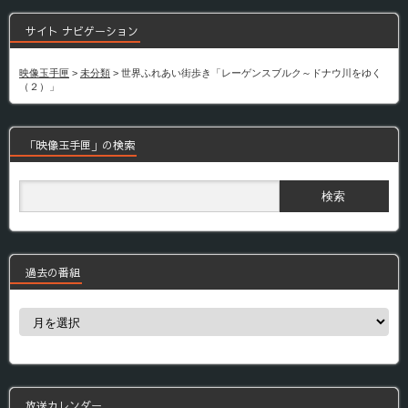
サイト ナビゲーション
映像玉手匣
>
未分類
>
世界ふれあい街歩き「レーゲンスブルク～ドナウ川をゆく
（２）」
「映像玉手匣」の検索
過去の番組
過
去
の
番
組
放送カレンダー