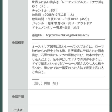
世界ふれあい街歩き「レーゲンスブルク～ドナウ川を
ゆく（２）」
チャンネル ：BShi
放送日 ：2008年 9月11日（木）
放送時間 ：午後10:00～午後10:45（45分）
ジャンル ：趣味/教育>旅・釣り・アウトドア
ドキュメンタリー/教養>歴史・紀行
番組HP： http://www.nhk.or.jp/sekaimachi/
-------------------------------------------------------------------------
番組概要
-------
オーストリア国境に近いレーゲンスブルクは、ローマ
時代からの歴史を誇る街。世界遺産に登録された旧市
街は、石畳の道にレンガの屋根が並び、絵本の中に入
り込んだよう。足を伸ばしてドナウの川岸を歩くと、
ドイツ最古といわれるソーセージ屋さんや壮大な橋を
見つけ、街なかでは一風変わった方法で農業を営む人
と出会う。
-------------------------------------------------------------------------
-------
【語り】田畑 智子
番組詳細
出演者