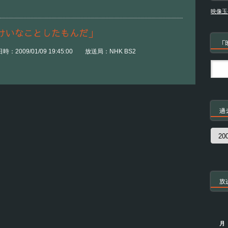
映像玉
けいなことしたもんだ」
「
2009/01/09 19:45:00 放送局：NHK BS2
過
過
去
の
番
組
放
月