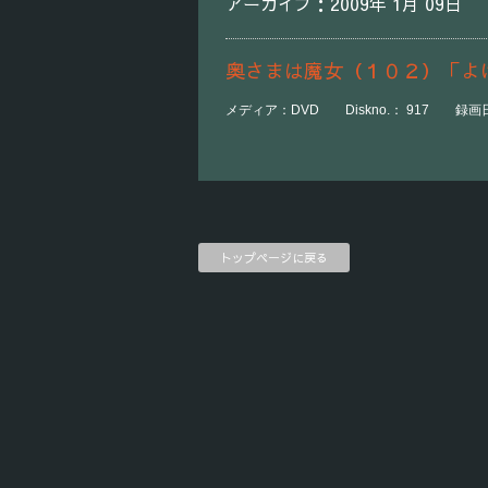
アーカイブ：2009年 1月 09日
奥さまは魔女（１０２）「よ
メディア：DVD Diskno.： 917 録画日時：
トップページに戻る