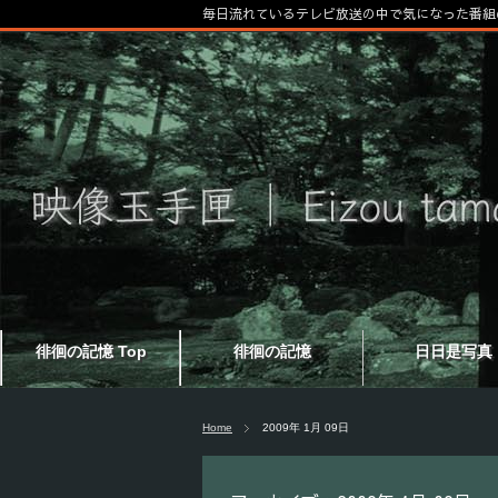
毎日流れているテレビ放送の中で気になった番組
徘徊の記憶 Top
徘徊の記憶
日日是写真
Home
2009年 1月 09日