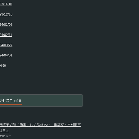
23/11/10
23/12/16
24/01/08
24/02/11
24/03/27
24/04/01
分類
クセスTop10
日曜美術館「簡素にして品格あり 建築家・吉村順三
仕事」
件のビュー