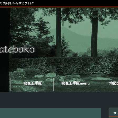
の情報を保存するブログ
映像玉手匣
映像玉手匣menu
地図
サ