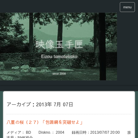
menu
アーカイブ：2013年 7月 07日
八重の桜（２７）「包囲網を突破せよ」
メディア： BD Diskno.： 2004 録画日時：2013/07/07 20:00 放
送局：NHK総合