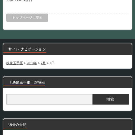
トップページに戻る
サイト ナビゲーション
映像玉手匣
>
2013年
>
7月
>
7日
「映像玉手匣」の検索
過去の番組