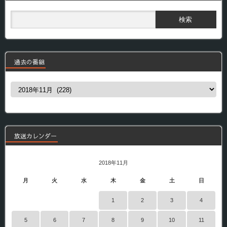
過去の番組
過
去
の
番
組
放送カレンダー
2018年11月
月
火
水
木
金
土
日
1
2
3
4
5
6
7
8
9
10
11