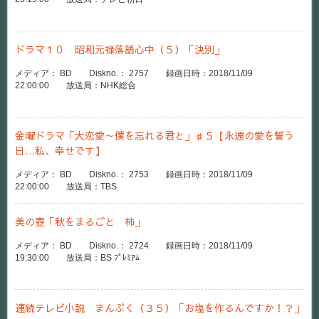
ドラマ１０ 昭和元禄落語心中（５）「決別」
メディア： BD Diskno.： 2757 録画日時：2018/11/09
22:00:00 放送局：NHK総合
金曜ドラマ「大恋愛～僕を忘れる君と」♯５【永遠の愛を誓う
日…私、幸せです】
メディア： BD Diskno.： 2753 録画日時：2018/11/09
22:00:00 放送局：TBS
美の壺「秋をまるごと 柿」
メディア： BD Diskno.： 2724 録画日時：2018/11/09
19:30:00 放送局：BS ﾌﾟﾚﾐｱﾑ
連続テレビ小説 まんぷく（３５）「お塩を作るんですか！？」