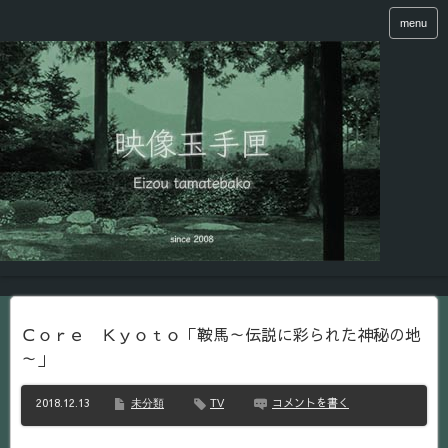
menu
Ｃｏｒｅ Ｋｙｏｔｏ「鞍馬～伝説に彩られた神秘の地
～」
2018.12.13
コメントを書く
未分類
TV