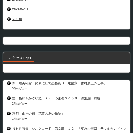
2024/04/01
未分類
アクセスTop10
新日曜美術館「簡素にして品格あり 建築家・吉村順三の仕事」
3件のビュー
吉田拓郎＆かぐや姫 ｉｎ つま恋２００６ 総集編 前編
2件のビュー
京都 山里の宿「花背の夏の物語」
1件のビュー
ＮＨＫ特集 シルクロード 第２部（１２）「草原の王都～サマルカンド・ブ