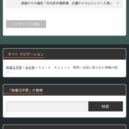
英雄たちの選択「右大臣吉備真備 左遷からカムバックした男」
トップページに戻る
サイト ナビゲーション
映像玉手匣
>
未分類
>
Ｃｏｒｅ Ｋｙｏｔｏ「鞍馬～伝説に彩られた神秘の地
～」
「映像玉手匣」の検索