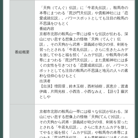
「天狗（てんぐ）伝説」に「牛若丸伝説」。鞍馬寺の
本尊にまつわる「毘沙門天伝説」や貴船神社には「恋
愛成就伝説」。パワースポットとしても注目の鞍馬の
不思議をひもとく
番組内容
京都市北部の鞍馬山一帯には様々な伝説が伝わる。深
山にせい息する想像上の怪物「天狗（てんぐ）伝
説」。その天狗から武将・源義経が幼少の頃、剣術を
習ったとされる「牛若丸伝説」。さらに生きたムカデ
番組概要
を放してやると福を招く「ムカデ伝説」や鞍馬寺の本
尊にまつわる「毘沙門天伝説」。また貴船神社には多
くの女性を引きつける「恋愛成就伝説」が。パワース
ポットとしても注目の鞍馬の不思議と地元の人々の素
朴な信仰心をひもとく
出演者
【出演】増田環，鈴木玉樹，西村禎樹，原恵介，渡邊
伊織，片岡光枝，小西浩，小西なみえ，【語り】藤沢
としや
京都市北部の鞍馬山一帯には様々な伝説が伝わる。深
山にせい息する想像上の怪物「天狗(てんぐ)伝説」。
その天狗から武将・源義経が幼少の頃、剣術を習った
とされる「牛若丸伝説」。さらに生きたムカデを放し
てやると福を招く「ムカデ伝説」や鞍馬寺の本尊にま
つわる「毘沙門天伝説」。また貴船神社には多くの女