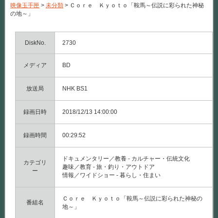
映像玉手匣
>
未分類
>
Ｃｏｒｅ Ｋｙｏｔｏ「鞍馬～伝説に彩られた神秘
の地～」
DiskNo.
2730
メディア
BD
放送局
NHK BS1
録画日時
2018/12/13 14:00:00
録画時間
00:29:52
ドキュメンタリー／教養 - カルチャー・伝統文化
カテゴリ
趣味／教育 - 旅・釣り・アウトドア
ー
情報／ワイドショー - 暮らし・住まい
Ｃｏｒｅ Ｋｙｏｔｏ「鞍馬～伝説に彩られた神秘の
番組名
地～」