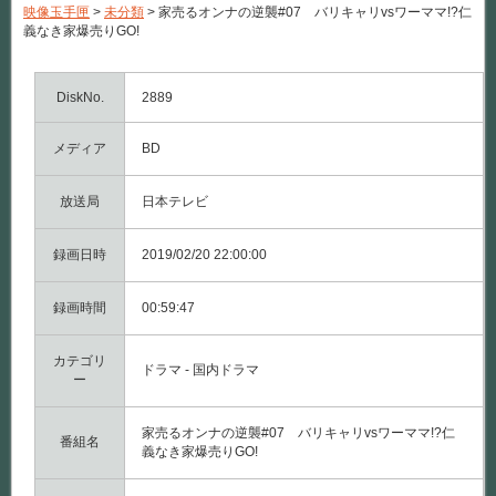
映像玉手匣
>
未分類
>
家売るオンナの逆襲#07 バリキャリvsワーママ!?仁
義なき家爆売りGO!
DiskNo.
2889
メディア
BD
放送局
日本テレビ
録画日時
2019/02/20 22:00:00
録画時間
00:59:47
カテゴリ
ドラマ - 国内ドラマ
ー
家売るオンナの逆襲#07 バリキャリvsワーママ!?仁
番組名
義なき家爆売りGO!