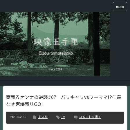
menu
家売るオンナの逆襲#07 バリキャリvsワーママ!?仁義
なき家爆売りGO!
2019.02.20
コメントを書く
未分類
TV