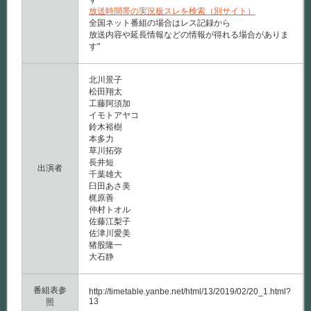
放送時間帯の実況板スレを検索（別サイト）
全国ネット番組の場合はレス記録から
放送内容や延長情報などの情報が得れる場合がありま
す"
北川景子
松田翔太
工藤阿須加
イモトアヤコ
鈴木裕樹
本多力
草川拓弥
長井短
出演者
千葉雄大
臼田あさ美
梶原善
仲村トオル
佐藤江梨子
佐津川愛美
猪股隆一
大石静
番組表参
http://timetable.yanbe.net/html/13/2019/02/20_1.html?
13
照