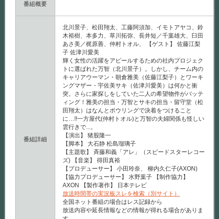
番組概要
北川景子、松田翔太、工藤阿須加、イモトアヤコ、鈴
木裕樹、本多力、草川拓弥、長井短／千葉雄大、臼田
あさ美／梶原善、仲村トオル、 【ゲスト】 佐藤江梨
子 佐津川愛美
輝く女性の活躍をアピールするための社内プロジェク
トに選ばれた万智（北川景子）。しかし、チーム内の
キャリアウーマン・朝倉雅美（佐藤江梨子）とワーキ
ングマザー・宇佐美サキ（佐津川愛美）は何かと衝
突。さらに家探しをしていた二人の希望物件がバッテ
ィング！雅美の担当・万智とサキの担当・留守堂（松
田翔太）はなんとボウリングで決着をつけること
に…!!一方屋代(仲村トオル)と万智の夫婦関係も怪しい
雲行きで...。
【演出】 猪股隆一
番組詳細
【脚本】 大石静 松島瑠璃子
【主題歌】 斉藤和義「アレ」（スピードスターレコー
ズ) 【音楽】 得田真裕
【プロデューサー】 小田玲奈、 柳内久仁子(AXON)
【協力プロデューサー】 水野葉子 【制作協力】
AXON 【製作著作】 日本テレビ
放送時間帯の実況板スレを検索（別サイト）
全国ネット番組の場合はレス記録から
放送内容や延長情報などの情報が得れる場合がありま
す