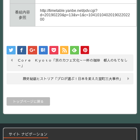
http://timetable.yanbe.net/pdv.cgi?
番組内容
d=20190220&p=13&v=1&c=1041010402019022022
参照
00
Ｃｏｒｅ Ｋｙｏｔｏ「京のカフェ文化～一杯の珈琲 都人のもてなし
～」
歴史秘話ヒストリア「プロが選ぶ！日本を変えた室町三大事件」
トップページに戻る
サイト ナビゲーション