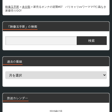
映像玉手匣
>
未分類
>
家売るオンナの逆襲#07 バリキャリvsワーママ!?仁義なき
家爆売りGO!
「映像玉手匣」の検索
過去の番組
過
去
の
番
組
放送カレンダー
2019年2月