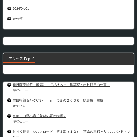
2024/04/01
未分類
アクセスTop10
新日曜美術館「簡素にして品格あり 建築家・吉村順三の仕事」
3件のビュー
吉田拓郎＆かぐや姫 ｉｎ つま恋２００６ 総集編 前編
2件のビュー
京都 山里の宿「花背の夏の物語」
1件のビュー
ＮＨＫ特集 シルクロード 第２部（１２）「草原の王都～サマルカンド・ブ
ハラ」