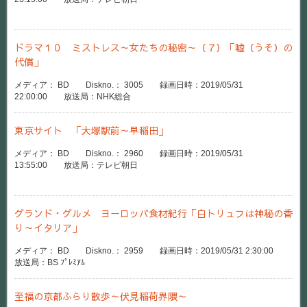
ドラマ１０ ミストレス～女たちの秘密～（７）「嘘（うそ）の
代償」
メディア： BD Diskno.： 3005 録画日時：2019/05/31
22:00:00 放送局：NHK総合
東京サイト 「大塚駅前～早稲田」
メディア： BD Diskno.： 2960 録画日時：2019/05/31
13:55:00 放送局：テレビ朝日
グランド・グルメ ヨーロッパ食材紀行「白トリュフは神秘の香
り～イタリア」
メディア： BD Diskno.： 2959 録画日時：2019/05/31 2:30:00
放送局：BS ﾌﾟﾚﾐｱﾑ
至福の京都ふらり散歩～伏見稲荷界隈～