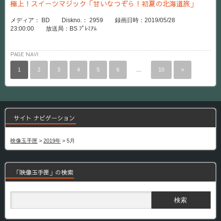
極上！スイーツマジック「甘いなつぞら！初夏の北海道旅」
メディア： BD Diskno.： 2959 録画日時：2019/05/28
23:00:00 放送局：BS ﾌﾟﾚﾐｱﾑ
PAGE NAVI
1
2
3
4
5
6
…
10
»
サイト ナビゲーション
映像玉手匣
>
2019年
>
5月
「映像玉手匣」の検索