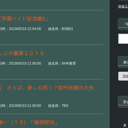
映像玉
ズ学園ハイド記念館Ⅱ」
「
：2019/05/19 22:54:00 放送局：BS朝日
バレエの饗宴２０１９
過
：2019/05/19 21:00:00 放送局：NHK教育
過
去
の
５話 さらば、愛しの男！？前代未聞の大失
番
組
放
：2019/05/19 21:00:00 放送局：TBS
噺～（１９）「箱根駅伝」
月