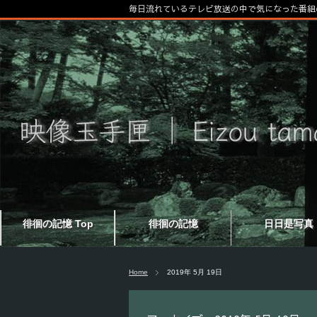
毎日流れているテレビ放送の中で気になった番組
徘徊の記憶 Top
徘徊の記憶
日日是写真
Home
2019年 5月 19日