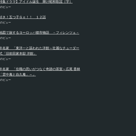
特集ドラマ】アイドル誕生 輝け昭和歌謡［字］
件のビュー
好き！五つ子Ｇｏ！！ １２話
件のビュー
地図で旅するヨーロッパ都市物語 －フィレンツェ－
件のビュー
年名家 「東洋一と謳われた洋館～壮麗なチューダー
式「旧前田家本邸 洋館」
件のビュー
年名家 「住職の思いがつなぐ奇跡の茶室～広尾 香林
「雲中庵と自久庵」～」
件のビュー