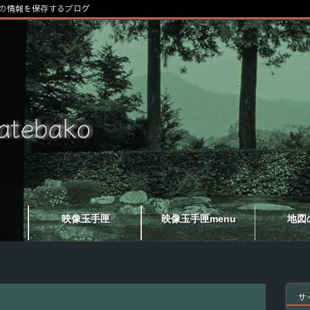
の情報を保存するブログ
映像玉手匣
映像玉手匣menu
地図
サ