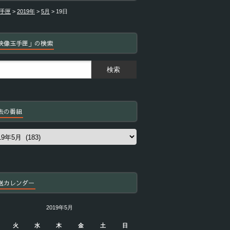
手匣
>
2019年
>
5月
>
19日
映像玉手匣」の検索
去の番組
送カレンダー
2019年5月
火
水
木
金
土
日