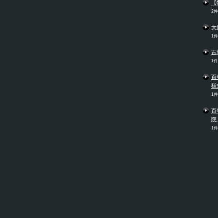
【
2
大
1
古
1
百
様
1
百
院
1