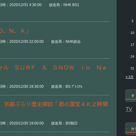
：2020/12/31 4:30:00 放送局：NHK BS1
3
Ｄ．Ｎ．Ａ」
10
：2020/12/30 22:00:00 放送局：NHK総合
17
24
ャル ＳＵＲＦ ＆ ＳＮＯＷ ｉｎ Ｎａ
31
« 3月
2020/12/30 19:30:00 放送局：BS ﾌﾟﾚﾐｱﾑ
タ
番 京都ぶらり歴史探訪「都の国宝４Ｋ２時間
TV
：2020/12/30 19:00:00 放送局：BS朝日
カ