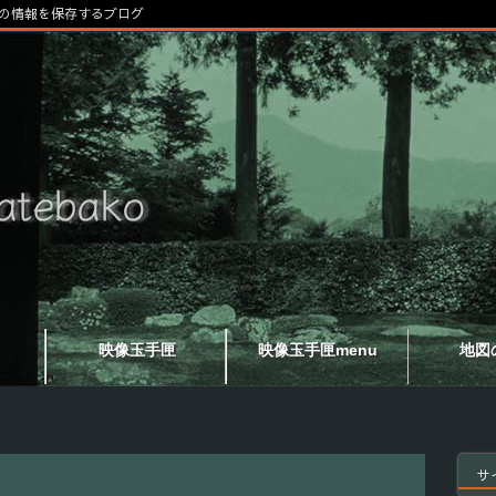
の情報を保存するブログ
映像玉手匣
映像玉手匣menu
地図
サ