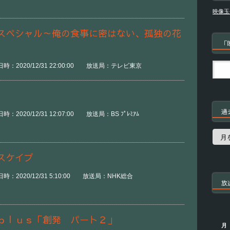
映像玉
スペシャル～俺の食事に密はない、孤独の花
「
時：2020/12/31 22:00:00 放送局：テレビ東京
過
2020/12/31 12:07:00 放送局：BS ﾌﾟﾚﾐｱﾑ
過
去
の
スケイプ
番
組
時：2020/12/31 5:10:00 放送局：NHK総合
放
ｐｌｕｓ「創発 パート２」
月