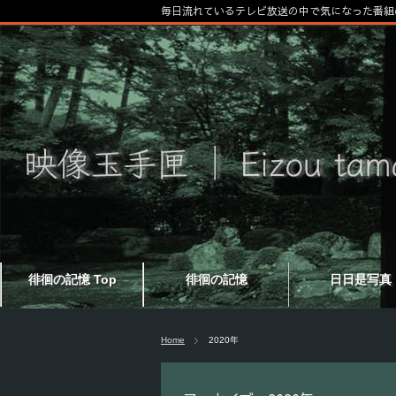
毎日流れているテレビ放送の中で気になった番組
徘徊の記憶 Top
徘徊の記憶
日日是写真
Home
2020年