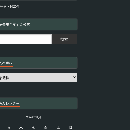
手匣
>
2020年
映像玉手匣」の検索
去の番組
送カレンダー
2026年8月
火
水
木
金
土
日