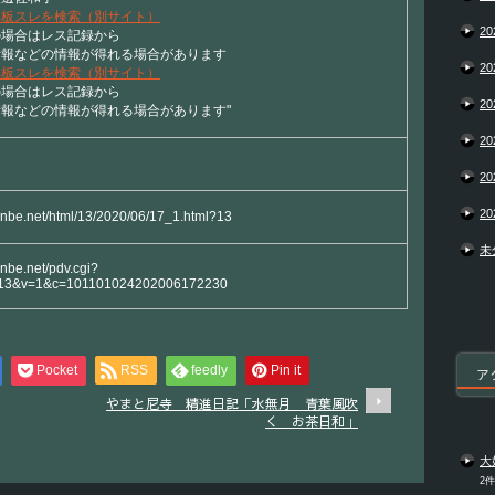
況板スレを検索（別サイト）
20
の場合はレス記録から
情報などの情報が得れる場合があります
20
況板スレを検索（別サイト）
の場合はレス記録から
20
報などの情報が得れる場合があります"
20
20
20
yanbe.net/html/13/2020/06/17_1.html?13
未
anbe.net/pdv.cgi?
13&v=1&c=101101024202006172230
Pocket
RSS
feedly
Pin it
ア
やまと尼寺 精進日記「水無月 青葉風吹
く お茶日和」
大
2