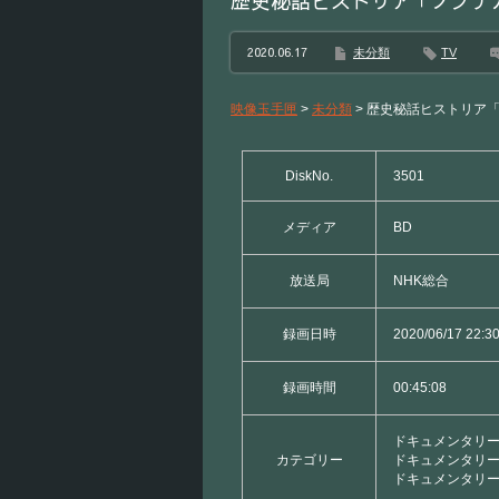
歴史秘話ヒストリア「ノブナ
2020.06.17
未分類
TV
映像玉手匣
>
未分類
>
歴史秘話ヒストリア
DiskNo.
3501
メディア
BD
放送局
NHK総合
録画日時
2020/06/17 22:3
録画時間
00:45:08
ドキュメンタリー
カテゴリー
ドキュメンタリー
ドキュメンタリー