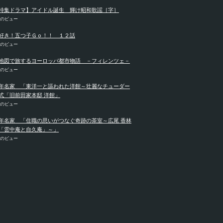
特集ドラマ】アイドル誕生 輝け昭和歌謡［字］
件のビュー
好き！五つ子Ｇｏ！！ １２話
件のビュー
地図で旅するヨーロッパ都市物語 －フィレンツェ－
件のビュー
年名家 「東洋一と謳われた洋館～壮麗なチューダー
式「旧前田家本邸 洋館」
件のビュー
年名家 「住職の思いがつなぐ奇跡の茶室～広尾 香林
「雲中庵と自久庵」～」
件のビュー