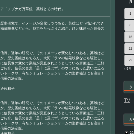
月
リア「ノブナガ万華鏡 英雄とその時代」
1
の歴史研究で、イメージが変化しつつある。英雄はどう描かれてき
8
の秘蔵映像などから、魅力をたっぷりご紹介。ひと味違った信長ス
15
22
田信長。近年の研究で、そのイメージが変化しつつある。英雄はど
のか。歴史番組はもちろん、大河ドラマの秘蔵映像なども駆使し、
29
らに信長像の変化で業績が見直されようとしている斎藤道三・三好
もご紹介。信長の言葉「是非に及ばず」のウラにあった思いに迫る
« 5月
熱いトークや、有名シミュレーションゲームの製作秘話にも注目！
田信長の決定版。
タ
渡邊佐和子
TV
田信長。近年の研究で、そのイメージが変化しつつある。英雄はど
のか。歴史番組はもちろん、大河ドラマの秘蔵映像なども駆使し、
らに信長像の変化で業績が見直されようとしている斎藤道三・三好
もご紹介。信長の言葉「是非に及ばず」のウラにあった思いに迫る
カ
熱いトークや、有名シミュレーションゲームの製作秘話にも注目！
田信長の決定版。
20
渡邊佐和子