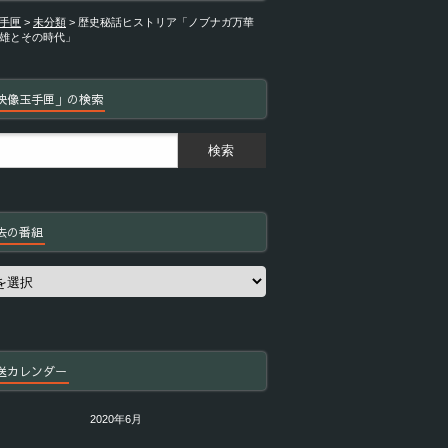
手匣
>
未分類
>
歴史秘話ヒストリア「ノブナガ万華
雄とその時代」
映像玉手匣」の検索
去の番組
送カレンダー
2020年6月