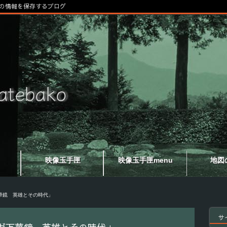
の情報を保存するブログ
映像玉手匣
映像玉手匣menu
地図
華鏡 英雄とその時代」
サ