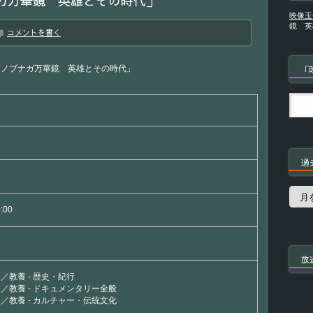
ガ万華鏡 英雄とその時代」
映像玉
鏡 英
コメントを書く
「ノブナガ万華鏡 英雄とその時代」
「
過
過
去
0:00
の
番
組
放
／教養 - 歴史・紀行
／教養 - ドキュメンタリー全般
／教養 - カルチャー・伝統文化