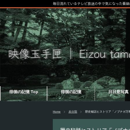
毎日流れているテレビ放送の中で気になった番組
徘徊の記憶 Top
徘徊の記憶
日日是写真
Home
未分類
歴史秘話ヒストリア「ノブナガ万