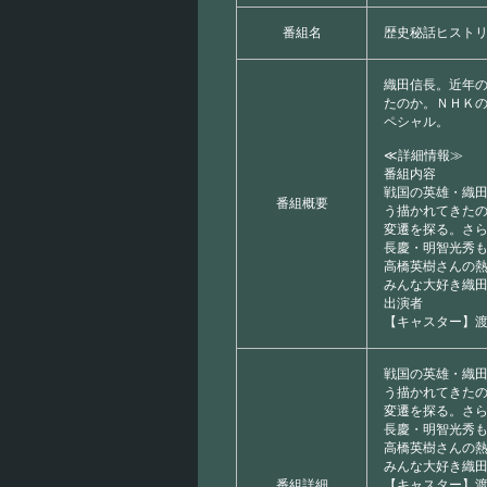
番組名
歴史秘話ヒスト
織田信長。近年
たのか。ＮＨＫ
ペシャル。
≪詳細情報≫
番組内容
戦国の英雄・織
番組概要
う描かれてきた
変遷を探る。さ
長慶・明智光秀
高橋英樹さんの
みんな大好き織
出演者
【キャスター】
戦国の英雄・織
う描かれてきた
変遷を探る。さ
長慶・明智光秀
高橋英樹さんの
みんな大好き織
番組詳細
【キャスター】