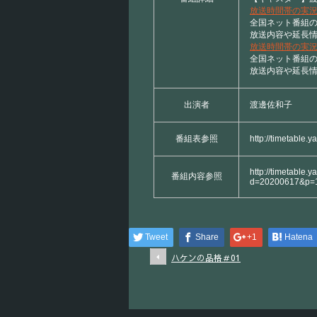
放送時間帯の実
全国ネット番組
放送内容や延長
放送時間帯の実
全国ネット番組
放送内容や延長情
出演者
渡邊佐和子
番組表参照
http://timetable.
http://timetable.y
番組内容参照
d=20200617&p=
Tweet
Share
+1
Hatena
ハケンの品格＃01