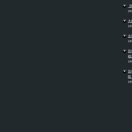
【
2
大
1
古
1
百
様
1
百
院
1