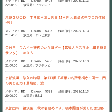
メディア： BD Diskno.： 5428 録画日時：2023/11/13
22:00:00 放送局：フジテレビ
東京ＧＯＯＤ！ＴＲＥＡＳＵＲＥ ＭＡＰ 大都会の中で自然体験
渋谷
メディア： BD Diskno.： 5385 録画日時：2023/11/13
21:54:00 放送局：テレビ東京
ＯＮＥ ＤＡＹ～聖夜のから騒ぎ～【取違えたスマホ…鍵を握る
サンタ】 ＃０６
メディア： BD Diskno.： 5408 録画日時：2023/11/13
21:00:00 放送局：フジテレビ
京都浪漫 悠久の物語 第133回「紅葉の名所東福寺～国宝三門
の美と迫力！蒼龍図、波
メディア： BD Diskno.： 5393 録画日時：2023/11/13
20:00:00 放送局：BS11
京都画報 第26回【秋の名庭めぐり、橋本関雪が愛した理想郷