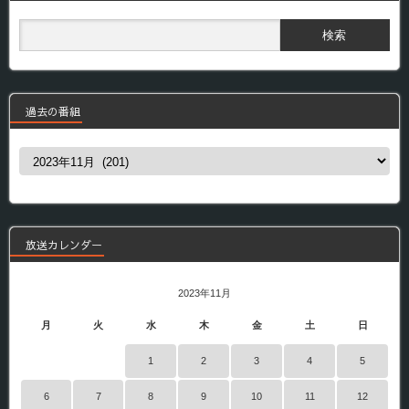
過去の番組
過
去
の
番
組
放送カレンダー
2023年11月
月
火
水
木
金
土
日
1
2
3
4
5
6
7
8
9
10
11
12