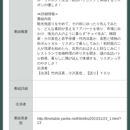
ル・リスボンで生活！続出ハプニングで体感するリス
ボンの優しさ！
≪詳細情報≫
番組内容
観光地巡りをやめて、その街にゆったり住んでみた
ら、どんな素顔が見える？アパートを借り、市場に出
番組概要
かけ、地元の人のように暮らす“チョイ住み”。格闘
家・小川直也と若手俳優・竹内涼真が、哀愁と情熱の
街ポルトガル・リスボンで暮らしてみた！初対面の二
人が洗濯を始めたら、近所のおばさんと顔なじみに！
レストランで名物料理の作り方を聞き、謎の缶詰バト
ル勃発。暮らしに飛び込んで体感する、リスボンっ子
のやさしさ！
出演者
【出演】竹内涼真，小川直也，【語り】ＹＯＵ
番組詳細
出演者
番組表参
http://timetable.yanbe.net/html/bs/2023/11/23_1.html?
13
照