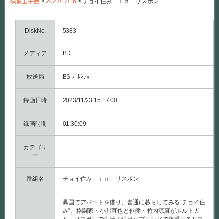
映像玉手匣
>
2023/12/16
>
チョイ住み ｉｎ リスボン
み
ｉ
ｎ
リ
DiskNo.
5383
ス
ボ
メディア
BD
ン
は
放送局
BS ﾌﾟﾚﾐｱﾑ
録画日時
2023/11/23 15:17:00
録画時間
01:30:09
カテゴリ
ー
番組名
チョイ住み ｉｎ リスボン
異国でアパートを借り、普通に暮らしてみる“チョイ住
み”。格闘家・小川直也と俳優・竹内涼真がポルトガ