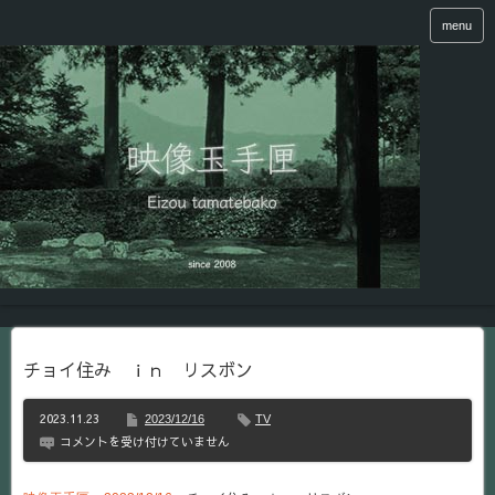
menu
チョイ住み ｉｎ リスボン
2023.11.23
2023/12/16
TV
チ
コメントを受け付けていません
ョ
イ
住