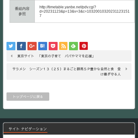
http://timetable.yanbe.net/pdv.cgi?
番組内容
d=20231123&p=13&v=3&c=10320010320231123151
参照
7
東京サイト 「東京の子育て パパやママを応援」
サラメシ シーズン１３（２５）まるごと群馬ＳＰ豊かな自然と食 受
け継ぎ守る人
トップページに戻る
サイト ナビゲーション