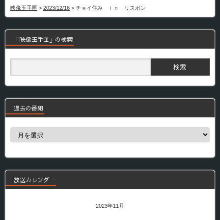
映像玉手匣
>
2023/12/16
>
チョイ住み ｉｎ リスボン
「映像玉手匣」の検索
過去の番組
過
去
の
番
組
放送カレンダー
2023年11月