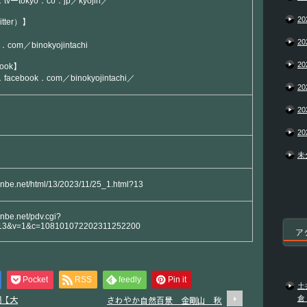
tvーtokyo．co．jp／kyojin／
20
tter）】
20
r．com／binokyojintachi
20
ook】
acebook．com／binokyojintachi／
20
20
20
未
yanbe.net/html/13/2023/11/25_1.html?13
anbe.net/pdv.cgi?
13&v=1&c=108101072202311252200
ア
Pocket
RSS
feedly
Pin it
土
端【大
倉
さわやか自然百景 金剛山 秋