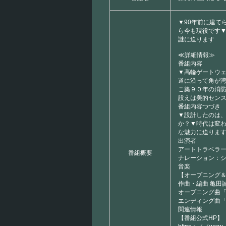
▼90年前に建て
ら今も現役です
謎に迫ります
≪詳細情報≫
番組内容
▼高輪ゲートウ
道に沿って角が
こ築９０年の消
設えは美的セン
番組内容つづき
▼設計したのは
か？▼時代は変
な魅力に迫りま
出演者
アートトラベラ
番組概要
ナレーション：
音楽
【オープニング
作曲・編曲 亀田
オープニング曲
エンディング曲
関連情報
【番組公式HP】