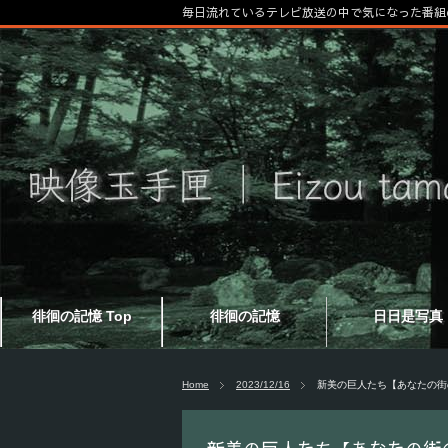
毎日流れているテレビ放送の中で気になった番組
徘徊の記憶 Top
徘徊の記憶
日日是写真
Home
2023/12/16
新美の巨人たち【あなたの街