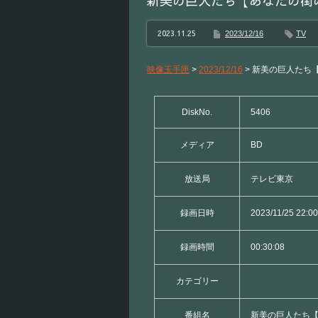
新美の巨人たち【あなたの街
2023.11.25
2023/12/16
TV
映像玉手匣
>
2023/12/16
>
新美の巨人たち
DiskNo.
5406
メディア
BD
放送局
テレビ東京
録画日時
2023/11/25 22:00
録画時間
00:30:08
カテゴリー
番組名
新美の巨人たち