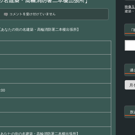
の名建築・高輪消防署二本榎出張所】
映像玉
建築・
新
コメントを受け付けていません
美
の
巨
【あなたの街の名建築・高輪消防署二本榎出張所】
「
人
た
ち
【あ
な
た
の
街
過
の
名
建
過
築・
去
:00
高
の
輪
番
消
組
防
署
放
二
本
榎
出
【あなたの街の名建築・高輪消防署二本榎出張所】
張