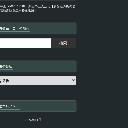
手匣
>
2023/12/16
>
新美の巨人たち【あなたの街の名
高輪消防署二本榎出張所】
映像玉手匣」の検索
去の番組
送カレンダー
2023年11月