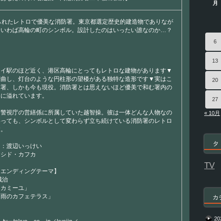
月
所】
は
られたレトロで優美な消防署。東京都選定歴史的建造物でありなが
▼いわば高輪の町のシンボル。設計したのはいったい誰なのか…？
6
13
ェイ駅のほど近く、港区高輪にとってもレトロな建物があります▼
湾曲し、灯台のような円柱形の望楼がある独特な造形です▼実はこ
20
防署、しかも今も現役。消防署とは思えないほど優美で和む署内の
スに溢れています。
27
、警視庁の営繕係に所属していた越智操。彼は一体どんな人物なの
« 10月
わっても、シンボルとして変わらず立ち続けている消防署のレトロ
す。
タ
ー：渡辺いっけい
シシド・カフカ
TV
＆エンディングテーマ】
誠治
「カミーユ」
「雨のカフェテラス」
カ
20