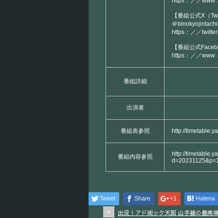
https：／／www．
【番組公式X（Twi
＠binokyojintachi
https：／／twitte
【番組公式Faceb
https：／／www．f
番組詳細
出演者
番組表参照
http://timetable.
http://timetable.y
番組内容参照
d=20231125&p=
Tweet
Share
+1
Hatena
出没！アド街ック天国 山手線の最南