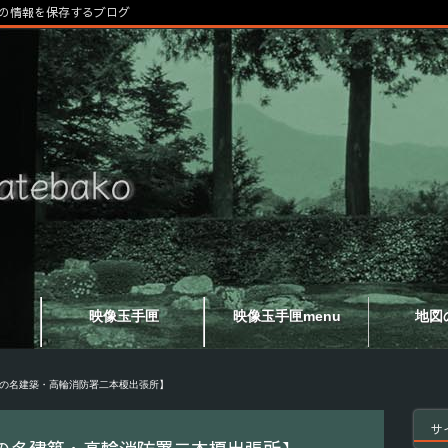
の情報を保存するブログ
映像玉手匣
映像玉手匣menu
地図
の名建築・高輪消防署二本榎出張所】
サ