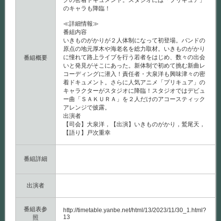
グの密着ドキュメント。スタジオには「プリキュア」
のキャラも降臨！
≪詳細情報≫
番組内容
いきものがかりが２人体制になって初登場。バンドの
原点の地元厚木や海老名を総力取材。いきものがかり
に憧れて路上ライブを行う若者をはじめ、数々の出会
番組概要
いと発見がそこにあった。新体制で初めて挑む新曲レ
コーディングに潜入！責任者・大泉洋も興味津々の密
着ドキュメント。さらに人気アニメ「プリキュア」の
キャラクターがスタジオに降臨！スタジオではデビュ
ー曲「ＳＡＫＵＲＡ」を２人だけのアコースティック
アレンジで披露。
出演者
【司会】大泉洋，【出演】いきものがかり，鷲尾天，
【語り】戸次重幸
番組詳細
出演者
番組表参
http://timetable.yanbe.net/html/13/2023/11/30_1.html?
13
照