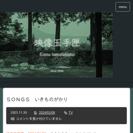
menu
ＳＯＮＧＳ いきものがかり
2023.11.30
2024/01/08
TV
Ｓ
コメントを受け付けていません
Ｏ
Ｎ
Ｇ