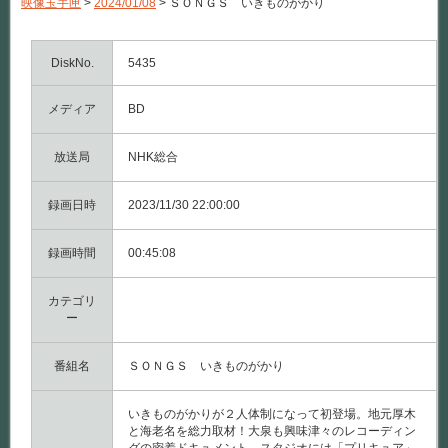
映像玉手匣
>
2024/01/08
>
ＳＯＮＧＳ いきものがかり
Ｓ
い
き
も
DiskNo.
5435
の
が
メディア
BD
か
り
は
放送局
NHK総合
録画日時
2023/11/30 22:00:00
録画時間
00:45:08
カテゴリ
ー
番組名
ＳＯＮＧＳ いきものがかり
いきものがかりが２人体制になって初登場。地元厚木
と海老名を総力取材！大泉も興味津々のレコーディン