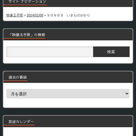
サイト ナビゲーション
映像玉手匣
>
2024/01/08
>
ＳＯＮＧＳ いきものがかり
「映像玉手匣」の検索
過去の番組
過
去
の
番
組
放送カレンダー