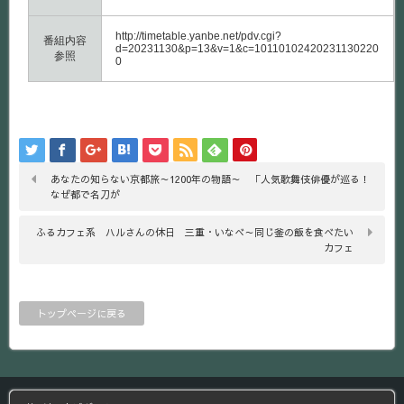
http://timetable.yanbe.net/pdv.cgi?
番組内容
d=20231130&p=13&v=1&c=10110102420231130220
参照
0
あなたの知らない京都旅～1200年の物語～ 「人気歌舞伎俳優が巡る！
なぜ都で名刀が
ふるカフェ系 ハルさんの休日 三重・いなべ～同じ釜の飯を食べたい
カフェ
トップページに戻る