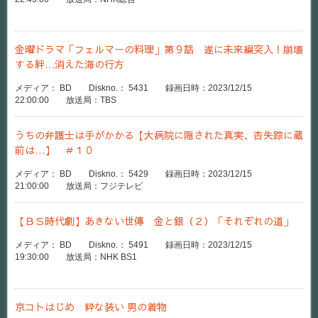
金曜ドラマ「フェルマーの料理」第９話 遂に未来編突入！崩壊
する絆…消えた海の行方
メディア： BD Diskno.： 5431 録画日時：2023/12/15
22:00:00 放送局：TBS
うちの弁護士は手がかかる【大病院に隠された真実、杏失踪に蔵
前は…】 ＃１０
メディア： BD Diskno.： 5429 録画日時：2023/12/15
21:00:00 放送局：フジテレビ
【ＢＳ時代劇】あきない世傳 金と銀（２）「それぞれの道」
メディア： BD Diskno.： 5491 録画日時：2023/12/15
19:30:00 放送局：NHK BS1
京コトはじめ 粋な装い 男の着物