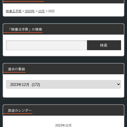
映像玉手匣
>
2023年
>
12月
>
15日
「映像玉手匣」の検索
過去の番組
過
去
の
番
組
放送カレンダー
2023年12月