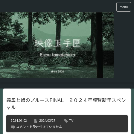
menu
義母と娘のブルースFINAL ２０２４年謹賀新年スペシ
ャル
2024.01.02
2024/03/27
TV
義
コメントを受け付けていません
母