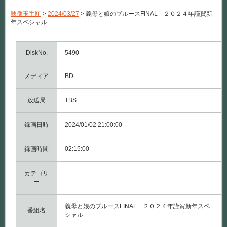
と
娘
映像玉手匣
>
2024/03/27
>
義母と娘のブルースFINAL ２０２４年謹賀新
の
年スペシャル
ブ
ル
ー
ス
DiskNo.
5490
FINAL
２
メディア
０
BD
２
４
年
放送局
TBS
謹
賀
録画日時
新
2024/01/02 21:00:00
年
ス
録画時間
ペ
02:15:00
シ
ャ
カテゴリ
ル
は
ー
義母と娘のブルースFINAL ２０２４年謹賀新年スペ
番組名
シャル