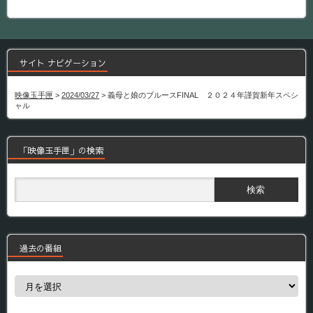
サイト ナビゲーション
映像玉手匣
>
2024/03/27
>
義母と娘のブルースFINAL ２０２４年謹賀新年スペシ
ャル
「映像玉手匣」の検索
過去の番組
過
去
の
番