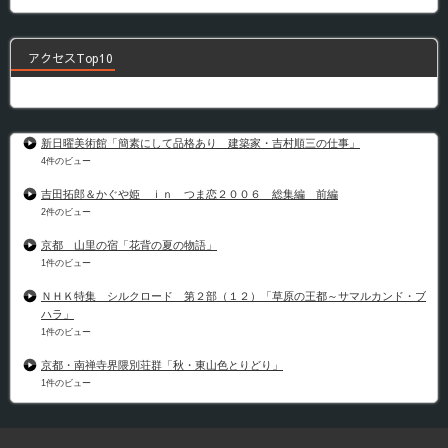
アクセスTop10
新日曜美術館「簡素にして品格あり 建築家・吉村順三の仕事」
4件のビュー
吉田拓郎＆かぐや姫 ｉｎ つま恋２００６ 総集編 前編
2件のビュー
京都 山里の宿「花背の夏の物語」
1件のビュー
ＮＨＫ特集 シルクロード 第２部（１２）「草原の王都～サマルカンド・ブ
ハラ」
1件のビュー
京都・南禅寺界隈別荘群「秋・東山色とりどり」
1件のビュー