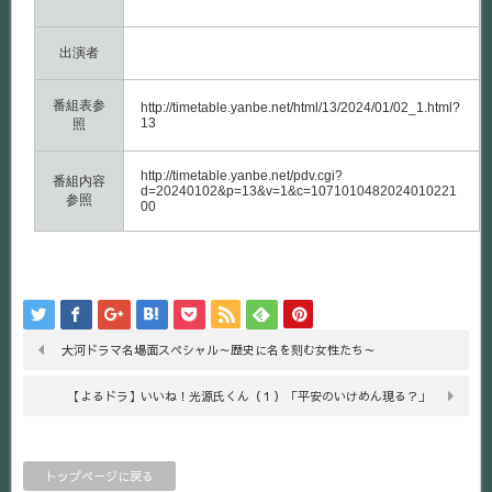
出演者
番組表参
http://timetable.yanbe.net/html/13/2024/01/02_1.html?
13
照
http://timetable.yanbe.net/pdv.cgi?
番組内容
d=20240102&p=13&v=1&c=1071010482024010221
参照
00
大河ドラマ名場面スペシャル～歴史に名を刻む女性たち～
【よるドラ】いいね！光源氏くん（１）「平安のいけめん現る？」
トップページに戻る