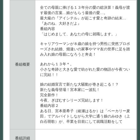
全ての母親に捧げる１３年分の愛の総決算！義母が渡
す最後の言葉…娘がもらう最後の愛…。
最大級の『アイシテル』が起こす愛と奇跡の結末…
『あのね、大好きだよ』
番組内容
「はじめまして、あなたの母に就職します。」
キャリアウーマンが８歳の娘を持つ男性に突然プロポ
ーズされ結婚、畑違いの家事やママ友の世界に足を踏
み入れ娘の母親になろうと奔走！
あれから１３年＊。
番組概要
小さな奇跡と大きな愛で紡がれた愛の物語が今夜つい
に完結！！
娘の結婚宣言で新たな大騒動が巻き起こる！？
新たな義母登場！宮本家に一波乱！
完全新作！
今夜、ぎぼむすシリーズ完結します！
番組内容２
ある日、宮本亜希子（綾瀬はるか）は「ベーカリー麦
田」でアルバイトしながら大学に通う娘のみゆき（上
白石萌歌）が、卒業を目前にして就職活動をして
番組詳細