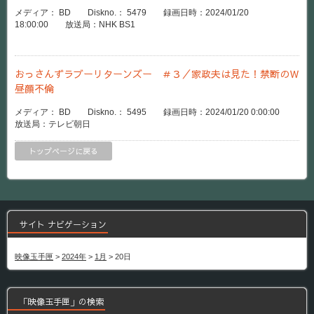
メディア： BD Diskno.： 5479 録画日時：2024/01/20
18:00:00 放送局：NHK BS1
おっさんずラブーリターンズー ＃３／家政夫は見た！禁断のＷ
昼顔不倫
メディア： BD Diskno.： 5495 録画日時：2024/01/20 0:00:00
放送局：テレビ朝日
トップページに戻る
サイト ナビゲーション
映像玉手匣
>
2024年
>
1月
>
20日
「映像玉手匣」の検索