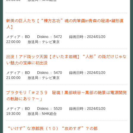
新美の巨人たち【“棟方志功”魂の肉筆画in青森の秘湯×緒形直
人】
メディア： BD Diskno.： 5472 録画日時：2024/01/20
22:00:00 放送局：テレビ東京
出没！アド街ック天国【さいたま岩槻】“人形”の街だけじゃな
い魅力の宝庫に初出没
メディア： BD Diskno.： 5470 録画日時：2024/01/20
21:00:00 放送局：テレビ東京
ブラタモリ「＃２５９ 秘境！黒部峡谷～黒部の絶景は電源開発
の軌跡にあり？～」
メディア： BD Diskno.： 5520 録画日時：2024/01/20
19:30:00 放送局：NHK総合
“いけず”な京都旅（１０）“攻めすぎ”？の都