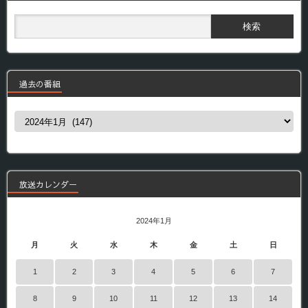
過去の番組
過
去
の
番
組
放送カレンダー
2024年1月
月
火
水
木
金
土
日
1
2
3
4
5
6
7
8
9
10
11
12
13
14