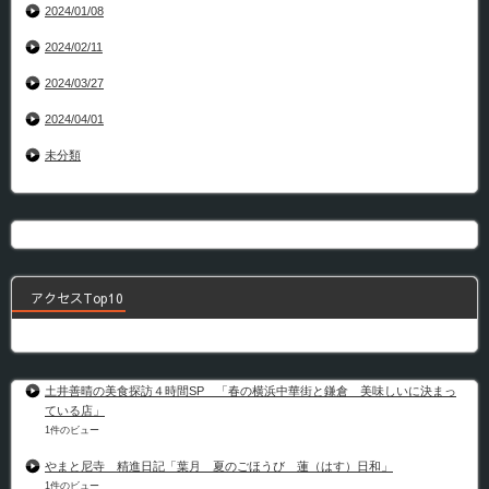
2024/01/08
2024/02/11
2024/03/27
2024/04/01
未分類
アクセスTop10
土井善晴の美食探訪４時間SP 「春の横浜中華街と鎌倉 美味しいに決まっ
ている店」
1件のビュー
やまと尼寺 精進日記「葉月 夏のごほうび 蓮（はす）日和」
1件のビュー