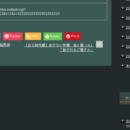
20
anbe.net/pdv.cgi?
13&v=1&c=101101024202401051510
20
20
Pocket
RSS
feedly
Pin it
20
稲荷神
【ＢＳ時代劇】あきない世傳 金と銀（４）
20
「試されるご寮さん」
20
未
ア
京
3