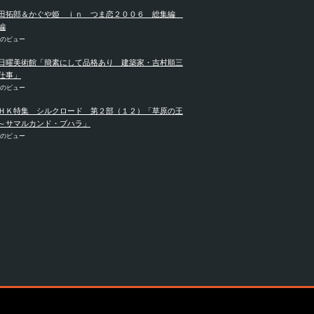
田拓郎＆かぐや姫 ｉｎ つま恋２００６ 総集編
編
件のビュー
日曜美術館「簡素にして品格あり 建築家・吉村順三
仕事」
件のビュー
ＨＫ特集 シルクロード 第２部（１２）「草原の王
～サマルカンド・ブハラ」
件のビュー