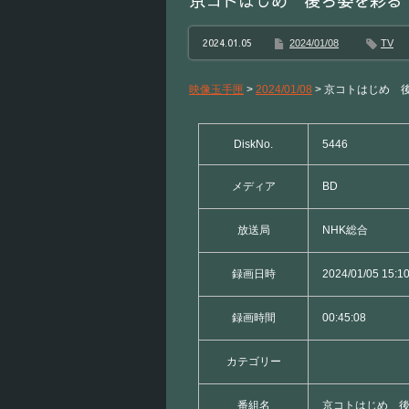
京コトはじめ 後ろ姿を彩る
2024.01.05
2024/01/08
TV
映像玉手匣
>
2024/01/08
>
京コトはじめ 
DiskNo.
5446
メディア
BD
放送局
NHK総合
録画日時
2024/01/05 15:1
録画時間
00:45:08
カテゴリー
番組名
京コトはじめ 