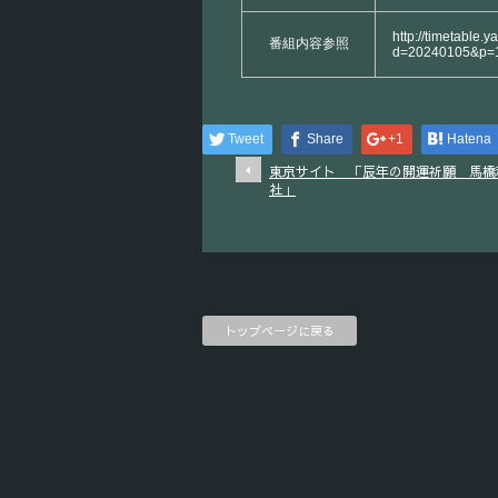
http://timetable.y
番組内容参照
d=20240105&p=
Tweet
Share
+1
Hatena
東京サイト 「辰年の開運祈願 馬橋
社」
トップページに戻る