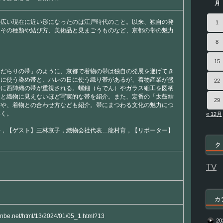
月
の広い現在に近い形になったのは江戸時代のこと。以来、独自の発
1
。その種類や結び方、美術品と見まごうものなど、京都の帯の魅力
8
15
「だらりの帯」のように、京都で着物の帯は独自の発展を遂げてき
的に使う染め帯と、ハレの日に使う織り帯があるが、着物産業が盛
22
特に西陣織の帯が重視される。螺鈿（らでん）やガラス細工を図柄
ると織物に見えないほど写実的な帯を紹介。また、定番の「太鼓結
29
方や、着物との合わせ方なども紹介。帯にまつわる文化の魅力につ
いく。
« 12月
平，【ゲスト】三林京子，織物会社代表…龍村育，【リポーター】
タ
TV
カ
yanbe.net/html/13/2024/01/05_1.html?13
20