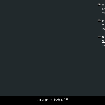
吉
前
2
新
の
1
Ｎ
都
1
Copyright ©
映像玉手匣