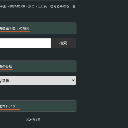
手匣
>
2024/01/08
>
京コトはじめ 後ろ姿を彩る 着
映像玉手匣」の検索
去の番組
送カレンダー
2024年1月