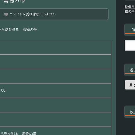
 着物の帯
映像玉
物の帯
京
コメントを受け付けていません
コ
ト
は
後ろ姿を彩る 着物の帯
「
じ
め
後
ろ
姿
を
彩
る
過
着
物
の
過
帯
去
0:00
は
の
番
組
放
後ろ姿を彩る 着物の帯