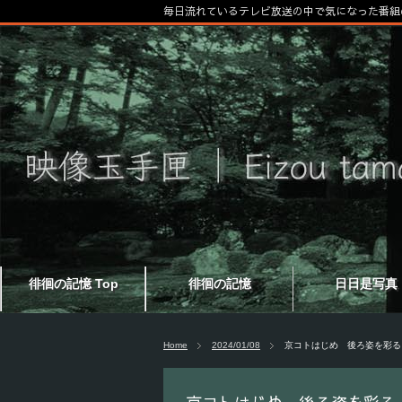
毎日流れているテレビ放送の中で気になった番組
徘徊の記憶 Top
徘徊の記憶
日日是写真
Home
2024/01/08
京コトはじめ 後ろ姿を彩る