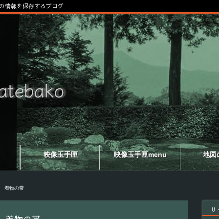
の情報を保存するブログ
映像玉手匣
映像玉手匣menu
地図
 着物の帯
サ