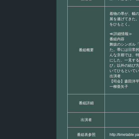
着物の帯が、幅
展を遂げてきた
をひもとく。
≪詳細情報≫
番組内容
舞妓のシンボル
た。帯には日常
番組概要
んな京都では、
にした、一見す
び」以外の結び
いてひもといて
出演者
【司会】森田洋
一柳亜矢子
番組詳細
出演者
番組表参照
http://timetable.