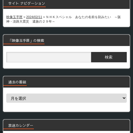
サイト ナビゲーション
映像玉手匣
>
2024/02/11
>
ＮＨＫスペシャル あなたの名前を刻みたい ～阪
神・淡路大震災 遺族の２９年～
「映像玉手匣」の検索
過去の番組
過
去
の
番
組
放送カレンダー