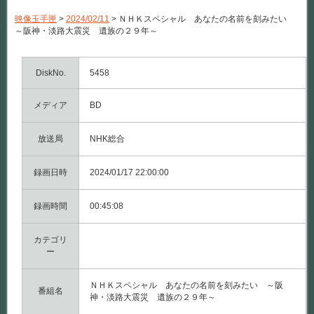
Ｋ
ス
映像玉手匣
>
2024/02/11
>
ＮＨＫスペシャル あなたの名前を刻みたい
ペ
～阪神・淡路大震災 遺族の２９年～
シ
ャ
ル
あ
DiskNo.
5458
な
た
メディア
の
BD
名
前
を
放送局
NHK総合
刻
み
録画日時
た
2024/01/17 22:00:00
い
～
録画時間
阪
00:45:08
神・
淡
カテゴリ
路
大
ー
震
災
遺
ＮＨＫスペシャル あなたの名前を刻みたい ～阪
番組名
族
神・淡路大震災 遺族の２９年～
の