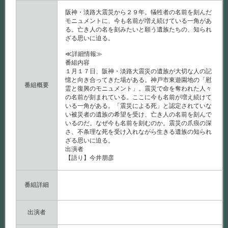
２
９
阪神・淡路大震災から２９年。犠牲者の名前を刻んだ
年
モニュメントに、今も名前が増え続けている一角があ
～
る。亡き人の名を刻みたいと願う遺族たちの、知られ
は
ざる思いに迫る。
≪詳細情報≫
番組内容
１月１７日、阪神・淡路大震災の遺族が大切な人の記
憶と向き合ってきた場がある。神戸市東遊園地の「慰
番組概要
霊と復興のモニュメント」。震災で命を奪われた人々
の名前が刻まれている。ここに今も名前が増え続けて
いる一角がある。「震災による死」と認定されていな
い被災者の遺族の希望を受け、亡き人の名前を刻んで
いるのだ。なぜ今も名前を刻むのか。震災の爪痕の深
さ、不条理な死を受け入れながら生きる遺族の知られ
ざる思いに迫る。
出演者
【語り】今井朋彦
番組詳細
出演者