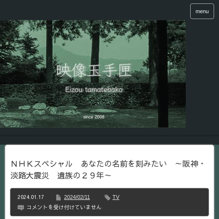
menu
ＮＨＫスペシャル あなたの名前を刻みたい ～阪神・
淡路大震災 遺族の２９年～
2024.01.17
2024/02/11
TV
Ｎ
コメントを受け付けていません
Ｈ