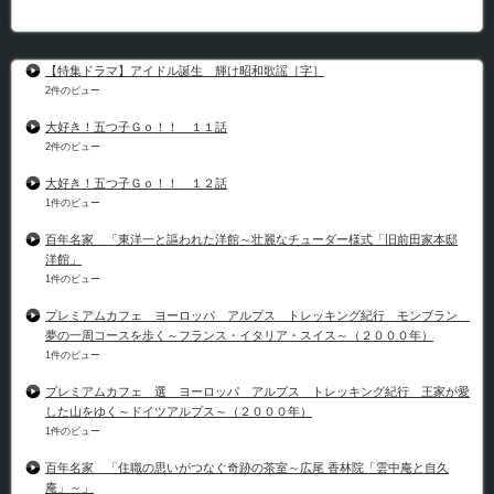
【特集ドラマ】アイドル誕生 輝け昭和歌謡［字］
2件のビュー
大好き！五つ子Ｇｏ！！ １１話
2件のビュー
大好き！五つ子Ｇｏ！！ １２話
1件のビュー
百年名家 「東洋一と謳われた洋館～壮麗なチューダー様式「旧前田家本邸
洋館」
1件のビュー
プレミアムカフェ ヨーロッパ アルプス トレッキング紀行 モンブラン
夢の一周コースを歩く～フランス・イタリア・スイス～（２０００年）
1件のビュー
プレミアムカフェ 選 ヨーロッパ アルプス トレッキング紀行 王家が愛
した山をゆく～ドイツアルプス～（２０００年）
1件のビュー
百年名家 「住職の思いがつなぐ奇跡の茶室～広尾 香林院「雲中庵と自久
庵」～」