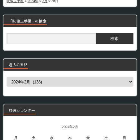
映像玉手匣
>
2024年
>
2月
>
28日
「映像玉手匣」の検索
過去の番組
過
去
の
番
組
放送カレンダー
2024年2月
月
火
水
木
金
土
日