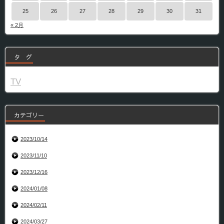
25
26
27
28
29
30
31
« 2月
タ グ
TV
カテゴリー
2023/10/14
2023/11/10
2023/12/16
2024/01/08
2024/02/11
2024/03/27