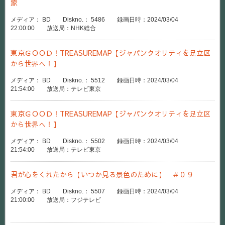
家
メディア： BD Diskno.： 5486 録画日時：2024/03/04
22:00:00 放送局：NHK総合
東京ＧＯＯＤ！TREASUREMAP【ジャパンクオリティを足立区
から世界へ！】
メディア： BD Diskno.： 5512 録画日時：2024/03/04
21:54:00 放送局：テレビ東京
東京ＧＯＯＤ！TREASUREMAP【ジャパンクオリティを足立区
から世界へ！】
メディア： BD Diskno.： 5502 録画日時：2024/03/04
21:54:00 放送局：テレビ東京
君が心をくれたから【いつか見る景色のために】 ＃０９
メディア： BD Diskno.： 5507 録画日時：2024/03/04
21:00:00 放送局：フジテレビ