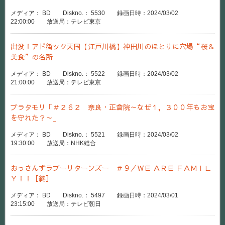
メディア： BD Diskno.： 5530 録画日時：2024/03/02
22:00:00 放送局：テレビ東京
出没！アド街ック天国【江戸川橋】神田川のほとりに穴場“桜＆
美食”の名所
メディア： BD Diskno.： 5522 録画日時：2024/03/02
21:00:00 放送局：テレビ東京
ブラタモリ「＃２６２ 奈良・正倉院～なぜ１，３００年もお宝
を守れた？～」
メディア： BD Diskno.： 5521 録画日時：2024/03/02
19:30:00 放送局：NHK総合
おっさんずラブーリターンズー ＃９／ＷＥ ＡＲＥ ＦＡＭＩＬ
Ｙ！！［終］
メディア： BD Diskno.： 5497 録画日時：2024/03/01
23:15:00 放送局：テレビ朝日