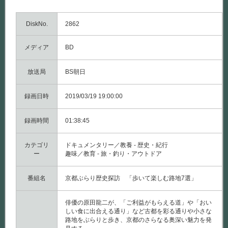
DiskNo.
2862
メディア
BD
放送局
BS朝日
録画日時
2019/03/19 19:00:00
録画時間
01:38:45
カテゴリ
ドキュメンタリー／教養 - 歴史・紀行
ー
趣味／教育 - 旅・釣り・アウトドア
番組名
京都ぶらり歴史探訪 「歩いて楽しむ路地7選」
俳優の原田龍二が、「ご利益がもらえる道」や「おい
しい食に出合える通り」など古都を彩る通りや小さな
路地をぶらりと歩き、京都のさらなる奥深い魅力を発