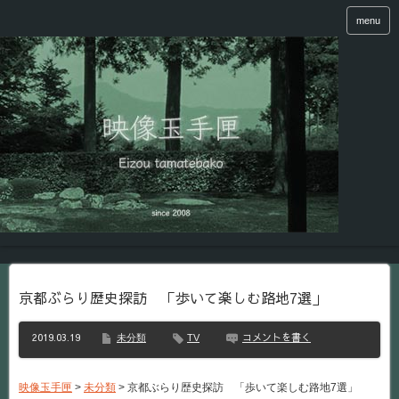
menu
京都ぶらり歴史探訪 「歩いて楽しむ路地7選」
2019.03.19
コメントを書く
未分類
TV
映像玉手匣
>
未分類
>
京都ぶらり歴史探訪 「歩いて楽しむ路地7選」