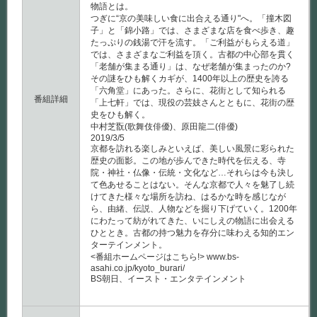
物語とは。
つぎに“京の美味しい食に出合える通り"へ。「撞木図
子」と「錦小路」では、さまざまな店を食べ歩き、趣
たっぷりの銭湯で汗を流す。「ご利益がもらえる道」
では、さまざまなご利益を頂く。古都の中心部を貫く
「老舗が集まる通り」は、なぜ老舗が集まったのか?
その謎をひも解くカギが、1400年以上の歴史を誇る
「六角堂」にあった。さらに、花街として知られる
番組詳細
「上七軒」では、現役の芸妓さんとともに、花街の歴
史をひも解く。
中村芝翫(歌舞伎俳優)、原田龍二(俳優)
2019/3/5
京都を訪れる楽しみといえば、美しい風景に彩られた
歴史の面影。この地が歩んできた時代を伝える、寺
院・神社・仏像・伝統・文化など…それらは今も決し
て色あせることはない。そんな京都で人々を魅了し続
けてきた様々な場所を訪ね、はるかな時を感じなが
ら、由緒、伝説、人物などを掘り下げていく。1200年
にわたって紡がれてきた、いにしえの物語に出会える
ひととき。古都の持つ魅力を存分に味わえる知的エン
ターテインメント。
<番組ホームページはこちら!> www.bs-
asahi.co.jp/kyoto_burari/
BS朝日、イースト・エンタテインメント