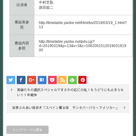
中村芝翫
出演者
原田龍二
番組表参
http://timetable.yanbe.net/html/bs/2019/03/19_1.html?
13
照
http://timetable.yanbe.net/pdv.cgi?
番組内容
d=20190319&p=13&v=3&c=1062001512019031919
参照
00
英雄たちの選択スペシャル▽まさかの応仁の乱！もうどうにも止まらな
い１１年戦争
世界ふれあい街歩き「スペイン薫る街 サンタバーバラ～アメリカ～」
トップページに戻る