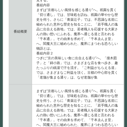
見する。
番組内容
まずは“京都らしい風情を感じる通り”へ。祇園を貫く
「切り通し」では、甘味処を訪ね、祇園の華やかな歴
史を伺う。さらに「膏薬辻子」では、不思議な名前に
秘められた意外な歴史を知ることに。「若手職人の逸
品に出合える路地」では、若者職人を応援する大家さ
番組概要
んの熱い想いにふれる。魔界へ通じる道と言われる
「千本通」。その由来を求めて、「千本ゑんま堂」
へ。閻魔大王に秘められた、魔界にまつわる恐ろしい
物語とは。
番組内容２
つぎに“京の美味しい食に出合える通り”へ。「撞木図
子」と「錦小路」では、さまざまな店を食べ歩き、趣
たっぷりの銭湯で汗を流す。「ご利益がもらえる道」
では、さまざまなご利益を頂く。古都の中心部を貫く
「老舗が集まる通り」は、なぜ老舗が集
まずは“京都らしい風情を感じる通り"へ。祇園を貫く
「切り通し」では、甘味処を訪ね、祇園の華やかな歴
史を伺う。さらに「膏薬辻子」では、不思議な名前に
秘められた意外な歴史を知ることに。「若手職人の逸
品に出合える路地」では、若者職人を応援する大家さ
んの熱い想いにふれる。魔界へ通じる道と言われる
「千本通」。その由来を求めて、「千本ゑんま堂」
へ。閻魔大王に秘められた、魔界にまつわる恐ろしい