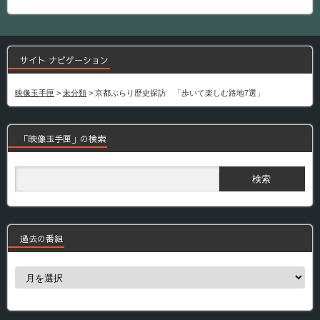
サイト ナビゲーション
映像玉手匣
>
未分類
>
京都ぶらり歴史探訪 「歩いて楽しむ路地7選」
「映像玉手匣」の検索
過去の番組
過
去
の
番
組