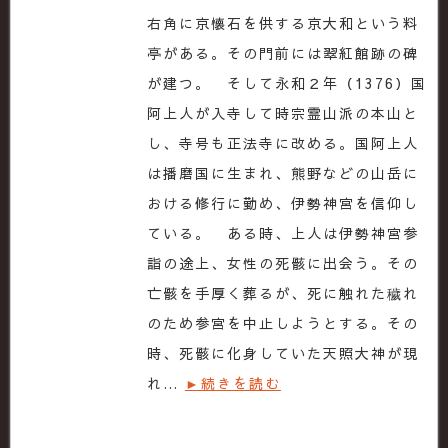
右角に京懐石を供する京大和という料
亭がある。その門前には翠紅館跡の碑
が建つ。 そして永和２年（1376）国
阿上人が入寺して時宗霊山派の本山と
し、寺号も正法寺に改める。国阿上人
は播磨国に生まれ、熊野などの山岳に
おける修行に勤め、伊勢神宮を信仰し
ている。 ある時、上人は伊勢神宮参
詣の途上、女性の死骸に出会う。その
亡骸を手厚く葬るが、死に触れた穢れ
のため参宮を中止しようとする。その
時、死骸に化身していた天照大神が現
れ…
►続きを読む