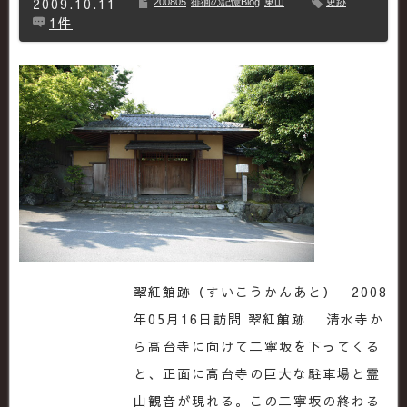
2009.10.11
200805
徘徊の記憶Blog
東山
史跡
1件
翠紅館跡（すいこうかんあと） 2008
年05月16日訪問 翠紅館跡 清水寺か
ら高台寺に向けて二寧坂を下ってくる
と、正面に高台寺の巨大な駐車場と霊
山観音が現れる。この二寧坂の終わる