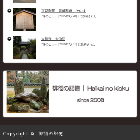
京都御苑 鷹司邸跡 その４
7件のビュー
|
2015年9月28日 に投稿された
大徳寺 大仙院
7件のビュー
|
2010年7月3日 に投稿された
Copyright ©
徘徊の記憶