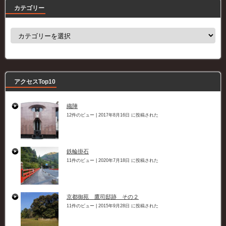
カテゴリー
カ
テ
ゴ
リ
ー
アクセスTop10
織陣
12件のビュー
|
2017年8月16日 に投稿された
鉄輪掛石
11件のビュー
|
2020年7月18日 に投稿された
京都御苑 鷹司邸跡 その２
11件のビュー
|
2015年9月28日 に投稿された