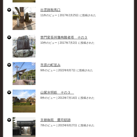
出雲路鞍馬口
11件のビュー
|
2017年2月25日 に投稿された
禁門変長州藩殉難者塔 その３
10件のビュー
|
2017年7月2日 に投稿された
市原の町並み
9件のビュー
|
2022年8月7日 に投稿された
山紫水明処 その３
8件のビュー
|
2013年7月14日 に投稿された
京都御苑 鷹司邸跡
7件のビュー
|
2015年9月27日 に投稿された