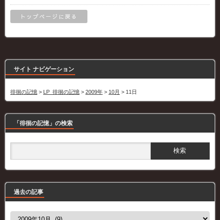
トップページに戻る
サイト ナビゲーション
徘徊の記憶
>
LP_徘徊の記憶
>
2009年
>
10月
>
11日
「徘徊の記憶」の検索
過去の記事
過