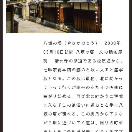
八坂の塔（やさかのとう） 2008年
05月16日訪問 八坂の塔 文の助茶屋
前 清水寺の参道である松原通から、
七味家総本店の脇の石段に入ると産寧
坂となる。この坂は最初、北に向かっ
て下って行くが奥丹のあたりで西側に
曲がり始める。再び北に向かうニ寧坂
に入らずこの道沿いに進むと右手に八
坂の塔が現れる。この奥丹から下りな
がら塔に近づいてく道は、周りの町並
みとともに最も塔が美しく見えるアプ