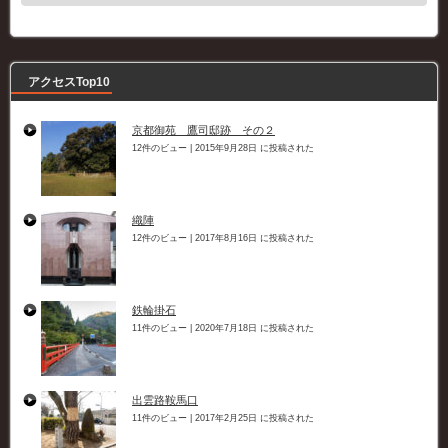
ゴ
リ
ー
アクセスTop10
京都御苑 鷹司邸跡 その２
12件のビュー
|
2015年9月28日 に投稿された
織陣
12件のビュー
|
2017年8月16日 に投稿された
鉄輪掛石
11件のビュー
|
2020年7月18日 に投稿された
出雲路鞍馬口
11件のビュー
|
2017年2月25日 に投稿された