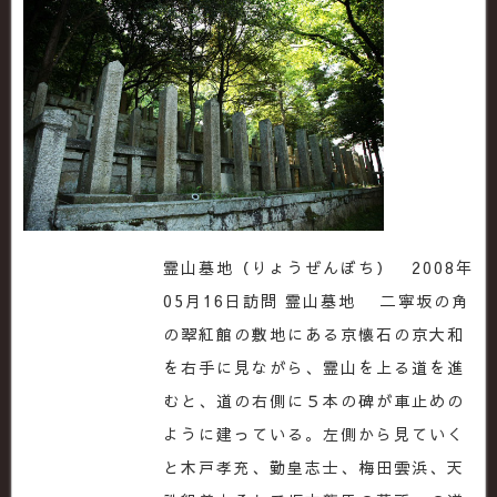
霊山墓地（りょうぜんぼち） 2008年
05月16日訪問 霊山墓地 二寧坂の角
の翠紅館の敷地にある京懐石の京大和
を右手に見ながら、霊山を上る道を進
むと、道の右側に５本の碑が車止めの
ように建っている。左側から見ていく
と木戸孝充、勤皇志士、梅田雲浜、天