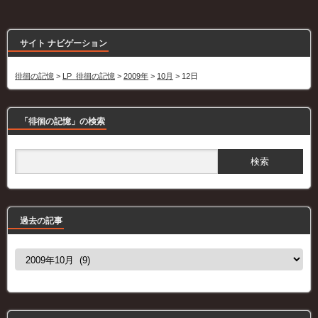
サイト ナビゲーション
徘徊の記憶
>
LP_徘徊の記憶
>
2009年
>
10月
>
12日
「徘徊の記憶」の検索
過去の記事
過
去
の
記
事