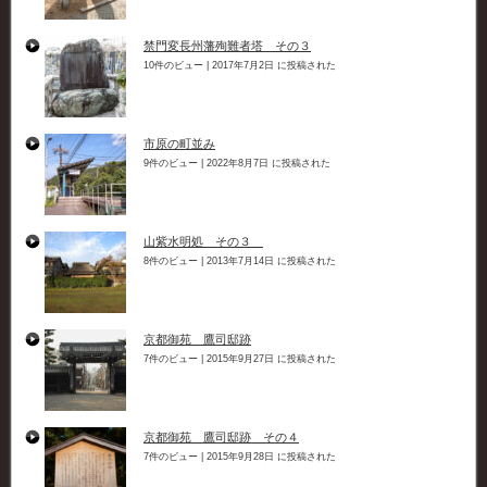
禁門変長州藩殉難者塔 その３
10件のビュー
|
2017年7月2日 に投稿された
市原の町並み
9件のビュー
|
2022年8月7日 に投稿された
山紫水明処 その３
8件のビュー
|
2013年7月14日 に投稿された
京都御苑 鷹司邸跡
7件のビュー
|
2015年9月27日 に投稿された
京都御苑 鷹司邸跡 その４
7件のビュー
|
2015年9月28日 に投稿された