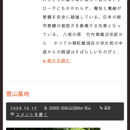
ローチにもかかわらず、電柱と電線が
景観を完全に破壊している。日本の都
市景観の貧困さを象徴する光景となっ
ている。 八坂の塔 竹内栖鳳旧宅前か
ら かつての翠紅館現在の京大和の中
庭からの眺望はすばらしいものだと…
►続きを読む
霊山墓地
2009.10.12
200805
徘徊の記憶Blog
東山
墓碑
コメントを書く