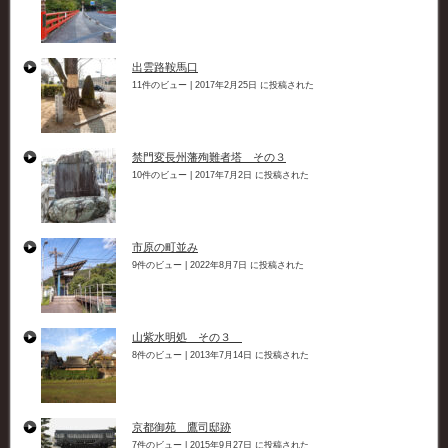
出雲路鞍馬口
11件のビュー
|
2017年2月25日 に投稿された
禁門変長州藩殉難者塔 その３
10件のビュー
|
2017年7月2日 に投稿された
市原の町並み
9件のビュー
|
2022年8月7日 に投稿された
山紫水明処 その３
8件のビュー
|
2013年7月14日 に投稿された
京都御苑 鷹司邸跡
7件のビュー
|
2015年9月27日 に投稿された