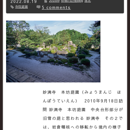
2022.08.19
201009
徘徊の記憶Blog
洛北
5 comments
寺院庭園
妙満寺 本坊庭園（みょうまんじ ほ
んぼうていえん） 2010年9月18日訪
問 妙満寺 本坊庭園 中央台形部分が
旧雪の庭と思われる 妙満寺 その２で
は、岩倉幡枝への移転から境内の様子