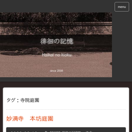
menu
タグ：寺院庭園
妙満寺 本坊庭園