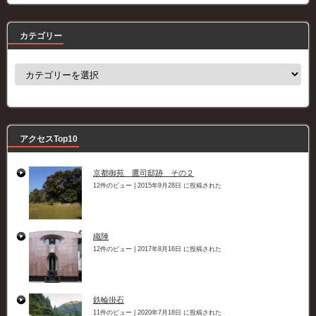
カテゴリー
カ
テ
ゴ
リ
ー
アクセスTop10
京都御苑 鷹司邸跡 その２
12件のビュー
|
2015年9月28日 に投稿された
織陣
12件のビュー
|
2017年8月16日 に投稿された
鉄輪掛石
11件のビュー
|
2020年7月18日 に投稿された