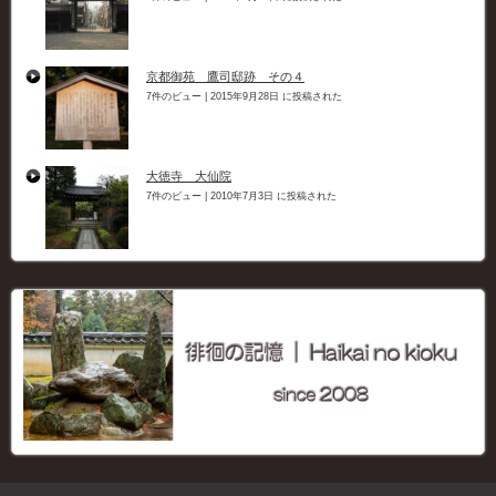
京都御苑 鷹司邸跡 その４
7件のビュー
|
2015年9月28日 に投稿された
大徳寺 大仙院
7件のビュー
|
2010年7月3日 に投稿された