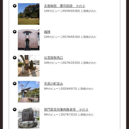
京都御苑 鷹司邸跡 その２
12件のビュー
|
2015年9月28日 に投稿された
織陣
12件のビュー
|
2017年8月16日 に投稿された
出雲路鞍馬口
10件のビュー
|
2017年2月25日 に投稿された
市原の町並み
9件のビュー
|
2022年8月7日 に投稿された
禁門変長州藩殉難者塔 その３
9件のビュー
|
2017年7月2日 に投稿された