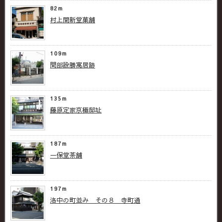
82m
村上開新堂菓舗
109m
間部詮勝寓居跡
135m
藤原定家京極邸址
187m
一保堂茶舗
197m
洛中の町並み その８ 寺町通