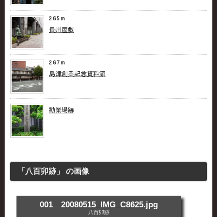
265m
長州屋敷
267m
島津創業記念資料館
勧業場跡
「八百卯跡」 の画像
001 20080515_IMG_C8625.jpg
八百卯跡