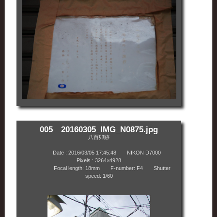
005 20160305_IMG_N0875.jpg
八百卯跡
Date : 2016/03/05 17:45:48 NIKON D7000
Pixels : 3264×4928
Focal length: 18mm F-number: F4 Shutter
speed: 1/60