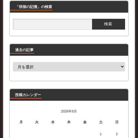
「徘徊の記憶」の検索
過去の記事
過
去
の
記
事
投稿カレンダー
2026年8月
月
火
水
木
金
土
日
1
2