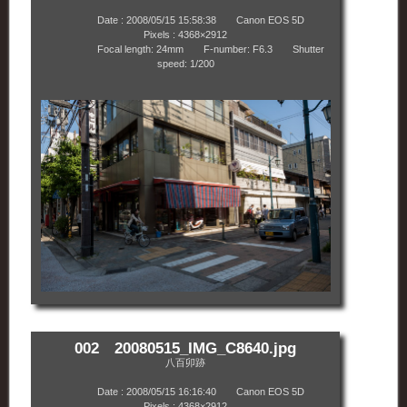
Date : 2008/05/15 15:58:38 Canon EOS 5D
Pixels : 4368×2912
Focal length: 24mm F-number: F6.3 Shutter
speed: 1/200
002 20080515_IMG_C8640.jpg
八百卯跡
Date : 2008/05/15 16:16:40 Canon EOS 5D
Pixels : 4368×2912