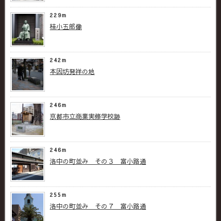
229m
桂小五郎像
242m
本因坊発祥の地
246m
京都市立商業実修学校跡
246m
洛中の町並み その３ 富小路通
255m
洛中の町並み その７ 富小路通