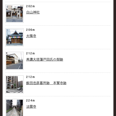
202m
白山神社
206m
大福寺
212m
美濃大垣藩戸田氏の邸跡
212m
飯田忠彦墓所跡 本誓寺跡
224m
法雲寺