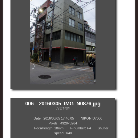
006 20160305_IMG_N0876.jpg
八百卯跡
Date : 2016/03/05 17:46:05 NIKON D7000
Pixels : 4928×3264
Focal length: 18mm F-number: F4 Shutter
speed: 1/40