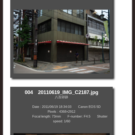
004 20110619_IMG_C2187.jpg
八百卯跡
Date : 2011/06/19 18:34:03 Canon EOS 5D
Pixels : 4368×2912
Focal length: 73mm F-number: F4.5 Shutter
speed: 1/60