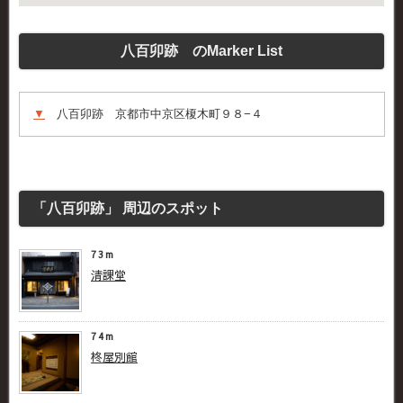
八百卯跡 のMarker List
▼
八百卯跡 京都市中京区榎木町９８−４
「八百卯跡」 周辺のスポット
73m
清課堂
74m
柊屋別館