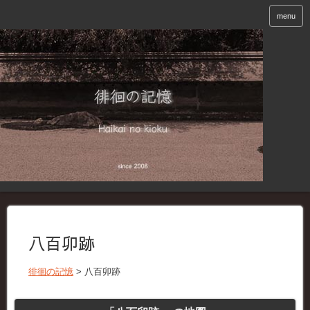
menu
八百卯跡
徘徊の記憶
>
八百卯跡