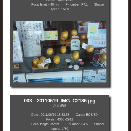
Focal length: 40mm F-number: F7.1 Shutter
speed: 1/200
003 20110619_IMG_C2186.jpg
八百卯跡
Date : 2011/06/19 18:33:36 Canon EOS 5D
Pixels : 4368×2912
Focal length: 35mm F-number: F4.5 Shutter
speed: 1/80