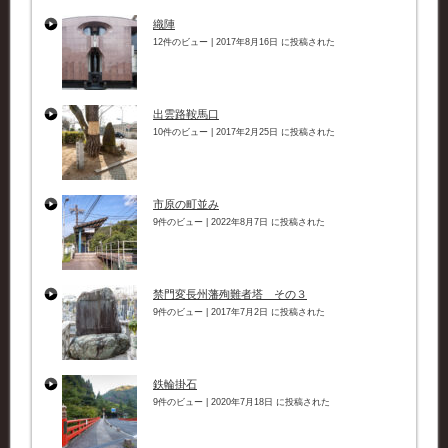
織陣
12件のビュー
|
2017年8月16日 に投稿された
出雲路鞍馬口
10件のビュー
|
2017年2月25日 に投稿された
市原の町並み
9件のビュー
|
2022年8月7日 に投稿された
禁門変長州藩殉難者塔 その３
9件のビュー
|
2017年7月2日 に投稿された
鉄輪掛石
9件のビュー
|
2020年7月18日 に投稿された