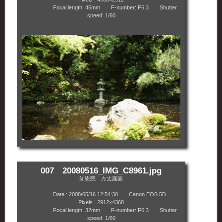
Focal length: 45mm F-number: F6.3 Shutter
speed: 1/60
007 20080516_IMG_C8961.jpg
知恩院 方丈庭園
Date : 2008/05/16 12:54:30 Canon EOS 5D
Pixels : 2912×4368
Focal length: 32mm F-number: F6.3 Shutter
speed: 1/60