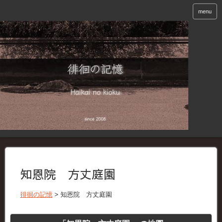
menu
知恩院 方丈庭園
徘徊の記憶
>
知恩院 方丈庭園