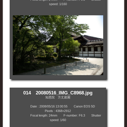
speed: 1/160
014 20080516_IMG_C8968.jpg
知恩院 方丈庭園
Date : 2008/05/16 13:00:55 Canon EOS 5D
Pixels : 4368×2912
Focal length: 24mm F-number: F6.3 Shutter
speed: 1/60