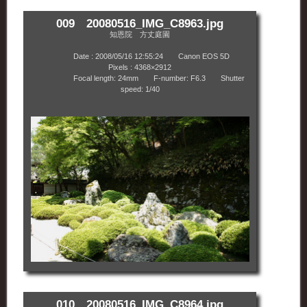
009 20080516_IMG_C8963.jpg
知恩院 方丈庭園
Date : 2008/05/16 12:55:24 Canon EOS 5D
Pixels : 4368×2912
Focal length: 24mm F-number: F6.3 Shutter
speed: 1/40
010 20080516_IMG_C8964.jpg