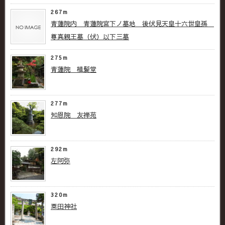
267m
青蓮院内 青蓮院宮下ノ墓地 後伏見天皇十六世皇孫
尊真親王墓（伏）以下三墓
275m
青蓮院 植髪堂
277m
知恩院 友禅苑
292m
左阿弥
320m
粟田神社