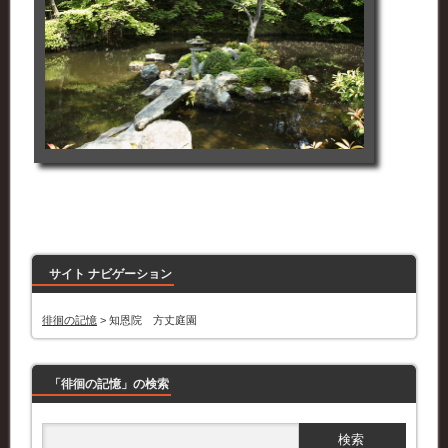
サイト ナビゲーション
徘徊の記憶
>
知恩院 方丈庭園
「徘徊の記憶」の検索