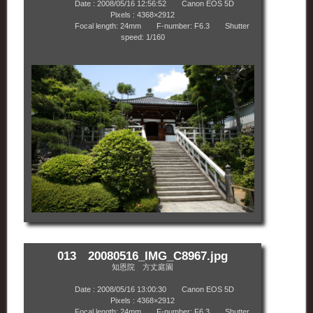
Date : 2008/05/16 12:56:52 Canon EOS 5D
Pixels : 4368×2912
Focal length: 24mm F-number: F6.3 Shutter
speed: 1/160
013 20080516_IMG_C8967.jpg
知恩院 方丈庭園
Date : 2008/05/16 13:00:30 Canon EOS 5D
Pixels : 4368×2912
Focal length: 24mm F-number: F6.3 Shutter