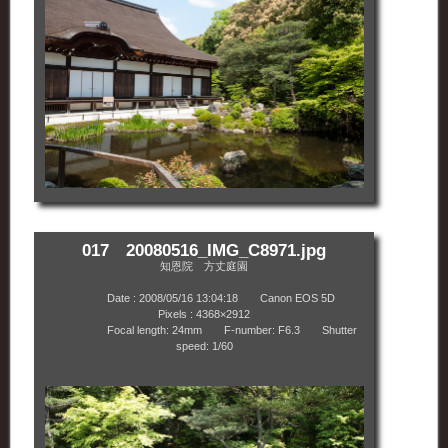
017 20080516_IMG_C8971.jpg
知恩院 方丈庭園
Date : 2008/05/16 13:04:18 Canon EOS 5D
Pixels : 4368×2912
Focal length: 24mm F-number: F6.3 Shutter
speed: 1/60