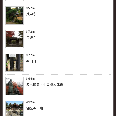
357m
其中亭
372m
長楽寺
377m
粟田口
396m
坂本龍馬・中岡慎太郎像
412m
佛光寺本廟