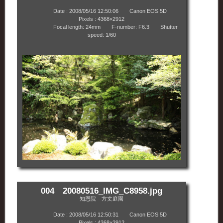
Date : 2008/05/16 12:50:06 Canon EOS 5D
Pixels : 4368×2912
Focal length: 24mm F-number: F6.3 Shutter
speed: 1/60
004 20080516_IMG_C8958.jpg
知恩院 方丈庭園
Date : 2008/05/16 12:50:31 Canon EOS 5D
Pixels : 4368×2912