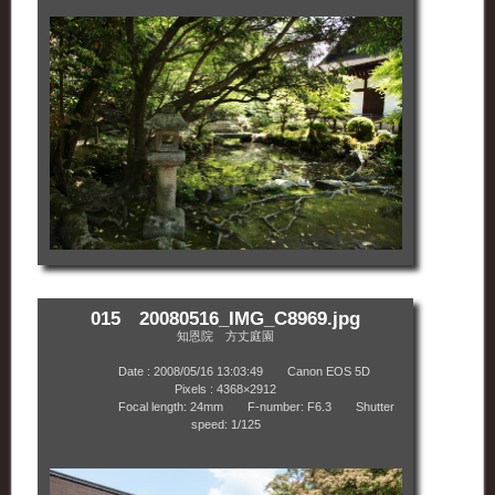
015 20080516_IMG_C8969.jpg
知恩院 方丈庭園
Date : 2008/05/16 13:03:49 Canon EOS 5D
Pixels : 4368×2912
Focal length: 24mm F-number: F6.3 Shutter
speed: 1/125