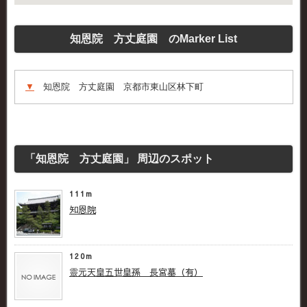
知恩院 方丈庭園 のMarker List
▼
知恩院 方丈庭園 京都市東山区林下町
「知恩院 方丈庭園」 周辺のスポット
111m
知恩院
120m
靈元天皇五世皇孫 長宮墓（有）