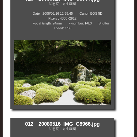
知恩院 方丈庭園
Date : 2008/05/16 12:55:45 Canon EOS 5D
Pixels : 4368×2912
Focal length: 24mm F-number: F6.3 Shutter
speed: 1/30
012 20080516_IMG_C8966.jpg
知恩院 方丈庭園