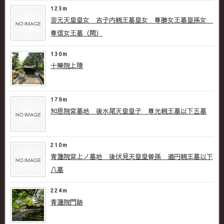
123m
靈元天皇皇女 吉子内親王墓 皇女 尊勝女王墓 皇孫女
尊信女王墓（閑）
130m
十樂院上陵
179m
知恩院宮墓地 後水尾天皇皇子 尊光親王墓以下五墓
210m
青蓮院宮上ノ墓地 後伏見天皇皇曽孫 道円親王墓以下
八墓
224m
青蓮院門跡