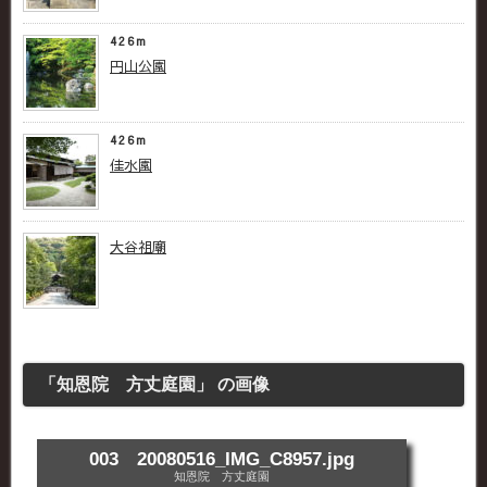
426m
円山公園
426m
佳水園
大谷祖廟
「知恩院 方丈庭園」 の画像
003 20080516_IMG_C8957.jpg
知恩院 方丈庭園