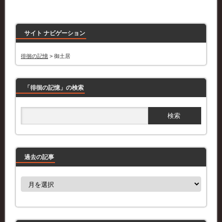
サイト ナビゲーション
徘徊の記憶
>
御土居
「徘徊の記憶」の検索
過去の記事
過
去
の
記
事