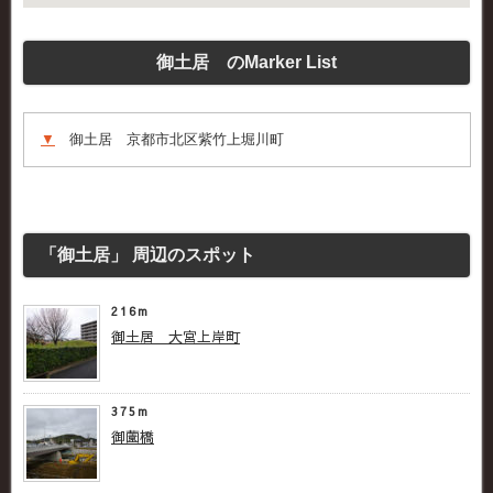
御土居 のMarker List
▼
御土居 京都市北区紫竹上堀川町
「御土居」 周辺のスポット
216m
御土居 大宮上岸町
375m
御薗橋