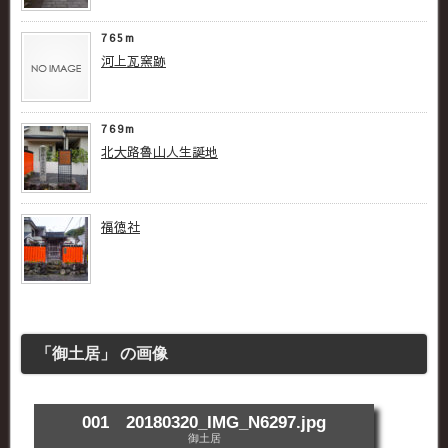
765m
河上瓦窯跡
769m
北大路魯山人生誕地
福徳社
「御土居」 の画像
001 20180320_IMG_N6297.jpg
御土居