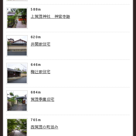
588m
上賀茂神社 神宮寺跡
620m
井関家住宅
646m
梅辻家住宅
684m
賀茂季鷹旧宅
765m
西賀茂の町並み