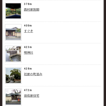
378m
西村家別邸
409m
すぐき
423m
明神川
428m
社家の町並み
472m
岩佐家住宅