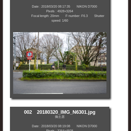
Date : 2018/03/20 08:17:35 NIKON D7000
Pixels : 4928×3264
Focal length: 20mm F-number: F6.3 Shutter
speed: 1/60
002 20180320_IMG_N6301.jpg
御土居
Date : 2018/03/20 08:19:08 NIKON D7000
Pixels : 3264×4928