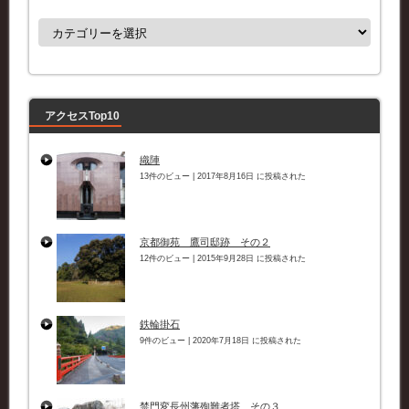
カ
テ
ゴ
リ
ー
アクセスTop10
織陣
13件のビュー
|
2017年8月16日 に投稿された
京都御苑 鷹司邸跡 その２
12件のビュー
|
2015年9月28日 に投稿された
鉄輪掛石
9件のビュー
|
2020年7月18日 に投稿された
禁門変長州藩殉難者塔 その３