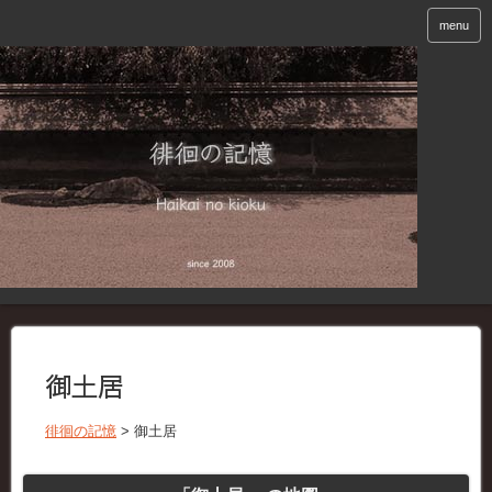
menu
御土居
徘徊の記憶
>
御土居