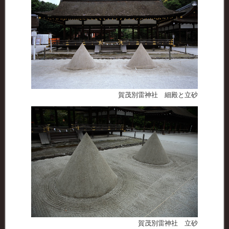
賀茂別雷神社 細殿と立砂
賀茂別雷神社 立砂