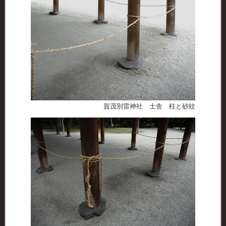
賀茂別雷神社 土舎 柱と砂紋