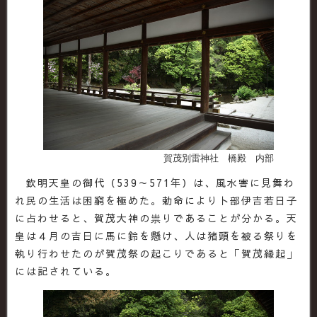
賀茂別雷神社 橋殿 内部
欽明天皇の御代（539～571年）は、風水害に見舞わ
れ民の生活は困窮を極めた。勅命により卜部伊吉若日子
に占わせると、賀茂大神の祟りであることが分かる。天
皇は４月の吉日に馬に鈴を懸け、人は猪頭を被る祭りを
執り行わせたのが賀茂祭の起こりであると「賀茂縁起」
には記されている。