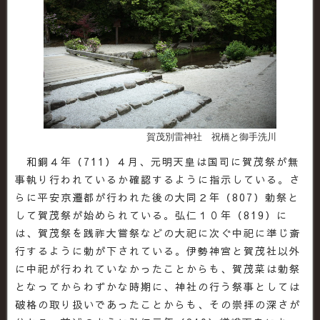
賀茂別雷神社 祝橋と御手洗川
和銅４年（711）４月、元明天皇は国司に賀茂祭が無
事執り行われているか確認するように指示している。さ
らに平安京遷都が行われた後の大同２年（807）勅祭と
して賀茂祭が始められている。弘仁１０年（819）に
は、賀茂祭を践祚大嘗祭などの大祀に次ぐ中祀に準じ斎
行するように勅が下されている。伊勢神宮と賀茂社以外
に中祀が行われていなかったことからも、賀茂菜は勅祭
となってからわずかな時期に、神社の行う祭事としては
破格の取り扱いであったことからも、その崇拝の深さが