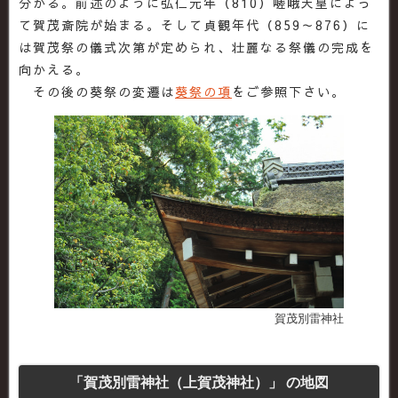
分かる。前述のように弘仁元年（810）嵯峨天皇によっ
て賀茂斎院が始まる。そして貞観年代（859～876）に
は賀茂祭の儀式次第が定められ、壮麗なる祭儀の完成を
向かえる。
その後の葵祭の変遷は
葵祭の項
をご参照下さい。
賀茂別雷神社
「賀茂別雷神社（上賀茂神社）」 の地図