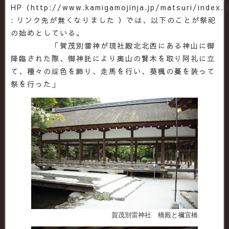
HP（http://www.kamigamojinja.jp/matsuri/index.h
: リンク先が無くなりました ）では、以下のことが祭祀
の始めとしている。
「賀茂別雷神が現社殿北北西にある神山に御
降臨された際、御神託により奥山の賢木を取り阿礼に立
て、種々の綵色を飾り、走馬を行い、葵楓の蔓を装って
祭を行った」
賀茂別雷神社 橋殿と禰宜橋