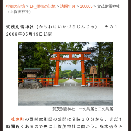
徘徊の記憶
>
LP_徘徊の記憶
>
訪問年月
>
200805
>
賀茂別雷神社
（上賀茂神社）
賀茂別雷神社（かもわけいかづちじんじゃ） その１
2008年05月19日訪問
賀茂別雷神社 一の鳥居と二の鳥居
社家町
の西村家別邸の公開は９時３０分から、まだ１
時間近くあるので先に上賀茂神社に向かう。藤木通を西