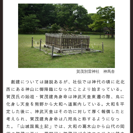
賀茂別雷神社 神馬舎
創建については諸説あるが、社伝では神代の頃に北北
西にある神山に御降臨になったことより始まっている。
賀茂氏の始祖・賀茂建角身命は神武天皇東遷の際、烏に
化身し天皇を熊野から大和へ道案内している。大和を平
定した後に、神武天皇はその功に対して厚く報償したと
考えられ、賀茂建角身命は八咫烏と称するようになっ
た。「山城国風土記」では、大和の葛木山から山代の岡