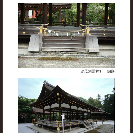
賀茂別雷神社 細殿