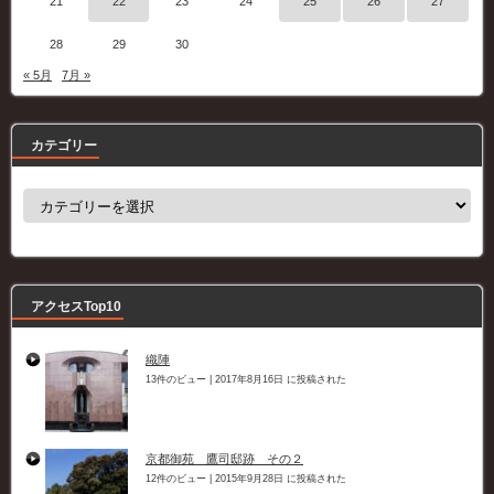
21
22
23
24
25
26
27
28
29
30
« 5月
7月 »
カテゴリー
カ
テ
ゴ
リ
ー
アクセスTop10
織陣
13件のビュー
|
2017年8月16日 に投稿された
京都御苑 鷹司邸跡 その２
12件のビュー
|
2015年9月28日 に投稿された