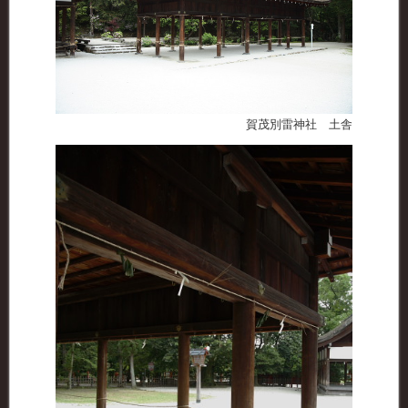
賀茂別雷神社 土舎