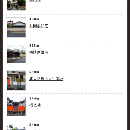
460m
井関家住宅
525m
梅辻家住宅
530m
北大路魯山人生誕地
544m
福徳社
549m