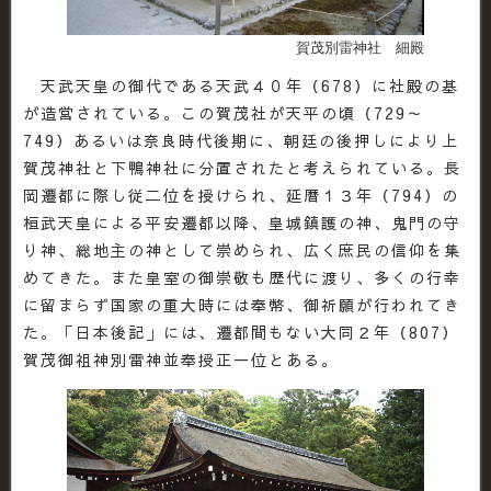
賀茂別雷神社 細殿
天武天皇の御代である天武４０年（678）に社殿の基
が造営されている。この賀茂社が天平の頃（729～
749）あるいは奈良時代後期に、朝廷の後押しにより上
賀茂神社と下鴨神社に分置されたと考えられている。長
岡遷都に際し従二位を授けられ、延暦１３年（794）の
桓武天皇による平安遷都以降、皇城鎮護の神、鬼門の守
り神、総地主の神として崇められ、広く庶民の信仰を集
めてきた。また皇室の御崇敬も歴代に渡り、多くの行幸
に留まらず国家の重大時には奉幣、御祈願が行われてき
た。「日本後記」には、遷都間もない大同２年（807）
賀茂御祖神別雷神並奉授正一位とある。