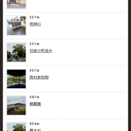
321m
明神川
331m
社家の町並み
357m
西村家別邸
397m
御薗橋
434m
藤木社