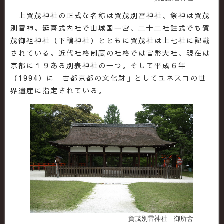
上賀茂神社の正式な名称は賀茂別雷神社、祭神は賀茂
別雷神。延喜式内社で山城国一宮、二十二社註式でも賀
茂御祖神社（下鴨神社）とともに賀茂社は上七社に記載
されている。近代社格制度の社格では官幣大社、現在は
京都に１９ある別表神社の一つ。そして平成６年
（1994）に「古都京都の文化財」としてユネスコの世
界遺産に指定されている。
賀茂別雷神社 御所舎