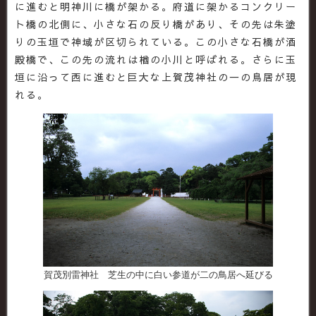
に進むと明神川に橋が架かる。府道に架かるコンクリー
ト橋の北側に、小さな石の反り橋があり、その先は朱塗
りの玉垣で神域が区切られている。この小さな石橋が酒
殿橋で、この先の流れは楢の小川と呼ばれる。さらに玉
垣に沿って西に進むと巨大な上賀茂神社の一の鳥居が現
れる。
賀茂別雷神社 芝生の中に白い参道が二の鳥居へ延びる