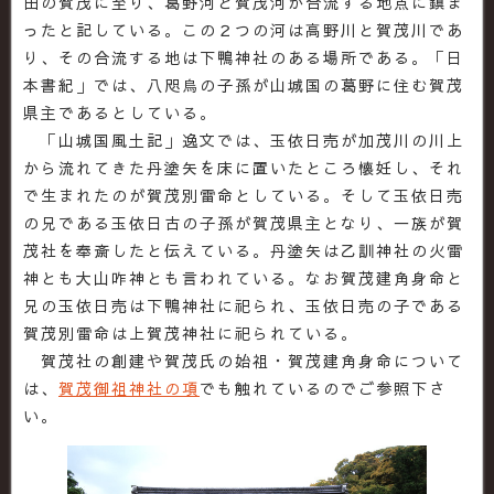
田の賀茂に至り、葛野河と賀茂河が合流する地点に鎮ま
ったと記している。この２つの河は高野川と賀茂川であ
り、その合流する地は下鴨神社のある場所である。「日
本書紀」では、八咫烏の子孫が山城国の葛野に住む賀茂
県主であるとしている。
「山城国風土記」逸文では、玉依日売が加茂川の川上
から流れてきた丹塗矢を床に置いたところ懐妊し、それ
で生まれたのが賀茂別雷命としている。そして玉依日売
の兄である玉依日古の子孫が賀茂県主となり、一族が賀
茂社を奉斎したと伝えている。丹塗矢は乙訓神社の火雷
神とも大山咋神とも言われている。なお賀茂建角身命と
兄の玉依日売は下鴨神社に祀られ、玉依日売の子である
賀茂別雷命は上賀茂神社に祀られている。
賀茂社の創建や賀茂氏の始祖・賀茂建角身命について
は、
賀茂御祖神社の項
でも触れているのでご参照下さ
い。