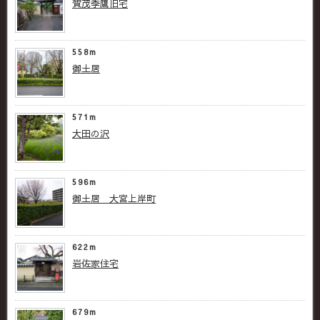
賀茂季鷹旧宅
558m
御土居
571m
大田の沢
596m
御土居 大宮上岸町
622m
岩佐家住宅
679m