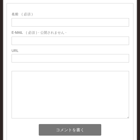
名前
( 必須 )
E-MAIL
( 必須 ) - 公開されません -
URL