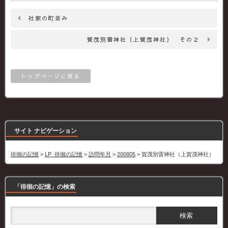
社家の町並み
賀茂別雷神社（上賀茂神社） その２
トップページに戻る
サイト ナビゲーション
徘徊の記憶
>
LP_徘徊の記憶
>
訪問年月
>
200805
>
賀茂別雷神社（上賀茂神社）
「徘徊の記憶」の検索