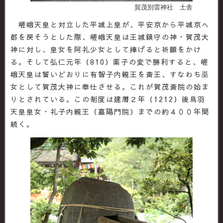
賀茂別雷神社 土舎
嵯峨天皇と対立した平城上皇が、平安京から平城京へ
都を戻そうとした際、嵯峨天皇は王城鎮守の神・賀茂大
神に対し、皇女を阿礼少女として捧げると祈願をかけ
る。そして弘仁元年（810）薬子の変で勝利すると、嵯
峨天皇は誓いどおりに有智子内親王を斎王、すなわち巫
女として賀茂大神に奉仕させる。これが賀茂斎院の始ま
りとされている。この制度は建暦２年（1212）後鳥羽
天皇皇女・礼子内親王（嘉陽門院）までの約４００年間
続く。