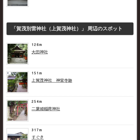
「賀茂別雷神社（上賀茂神社）」 周辺のスポット
126m
大田神社
151m
上賀茂神社 神宮寺跡
254m
二葉姫稲荷神社
317m
すぐき