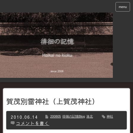
menu
賀茂別雷神社（上賀茂神社）
2010.06.14
200805
徘徊の記憶Blog
洛北
神社
コメントを書く