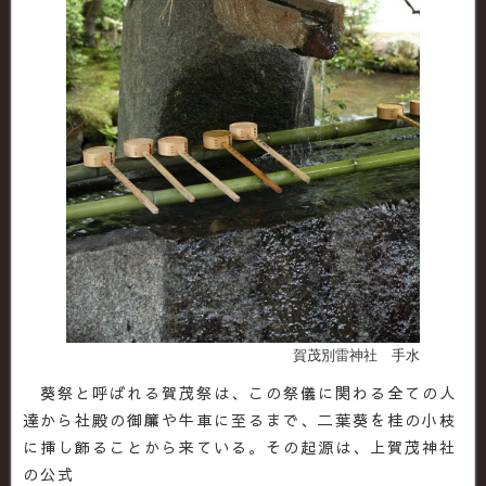
賀茂別雷神社 手水
葵祭と呼ばれる賀茂祭は、この祭儀に関わる全ての人
達から社殿の御簾や牛車に至るまで、二葉葵を桂の小枝
に挿し飾ることから来ている。その起源は、上賀茂神社
の公式