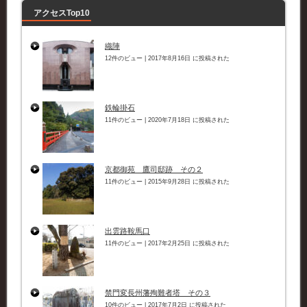
アクセスTop10
織陣
12件のビュー
|
2017年8月16日 に投稿された
鉄輪掛石
11件のビュー
|
2020年7月18日 に投稿された
京都御苑 鷹司邸跡 その２
11件のビュー
|
2015年9月28日 に投稿された
出雲路鞍馬口
11件のビュー
|
2017年2月25日 に投稿された
禁門変長州藩殉難者塔 その３
10件のビュー
|
2017年7月2日 に投稿された