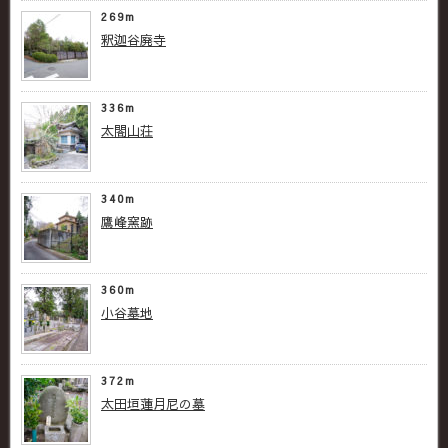
269m
釈迦谷廃寺
336m
太閤山荘
340m
鷹峰窯跡
360m
小谷墓地
372m
太田垣蓮月尼の墓