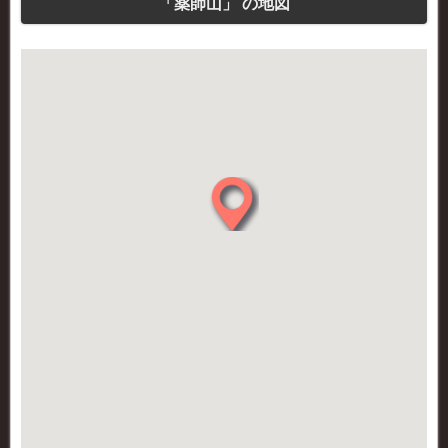
「薬師山」 の地図