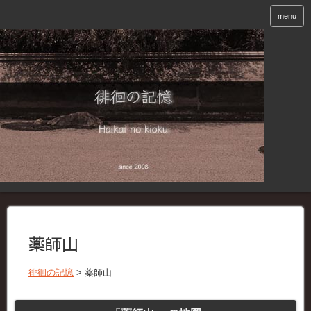
menu
薬師山
徘徊の記憶
>
薬師山