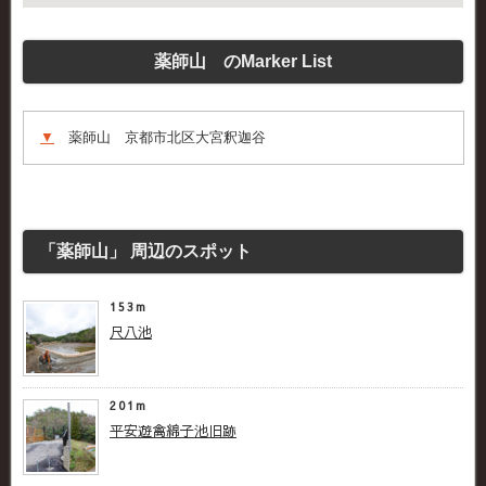
薬師山 のMarker List
▼
薬師山 京都市北区大宮釈迦谷
「薬師山」 周辺のスポット
153m
尺八池
201m
平安遊禽綿子池旧跡