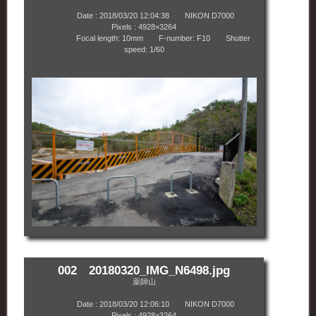
Date : 2018/03/20 12:04:38 NIKON D7000
Pixels : 4928×3264
Focal length: 10mm F-number: F10 Shutter
speed: 1/60
002 20180320_IMG_N6498.jpg
薬師山
Date : 2018/03/20 12:06:10 NIKON D7000
Pixels : 4928×3264