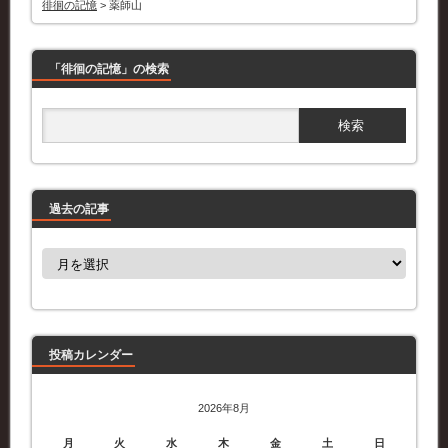
徘徊の記憶
>
薬師山
「徘徊の記憶」の検索
過去の記事
過
去
の
記
事
投稿カレンダー
2026年8月
月
火
水
木
金
土
日