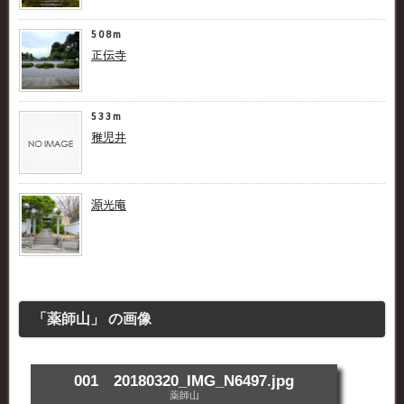
508m
正伝寺
533m
稚児井
源光庵
「薬師山」 の画像
001 20180320_IMG_N6497.jpg
薬師山