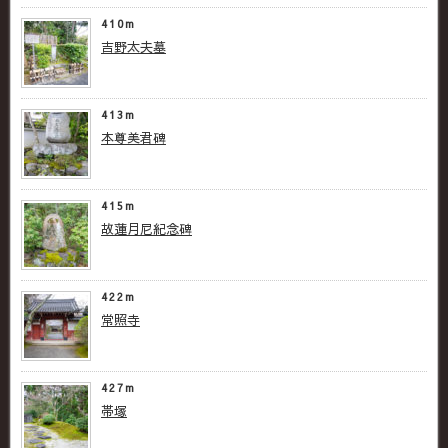
410m
吉野太夫墓
413m
本尊美君碑
415m
故蓮月尼紀念碑
422m
常照寺
427m
帯塚