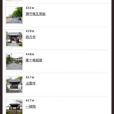
432m
鎮守庵瓦窯跡
436m
西方寺
448m
鷹ケ峰経塚
457m
法雲寺
457m
一様院