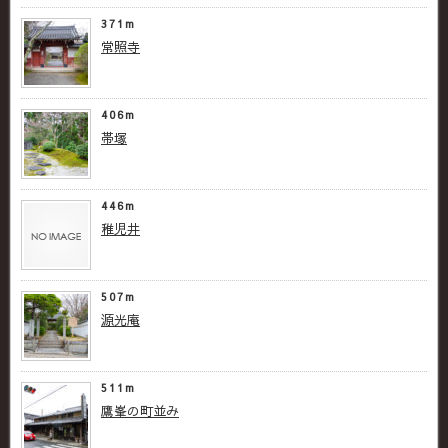
371m
常照寺
406m
帯塚
446m
稚児井
507m
源光庵
511m
鷹峯の町並み