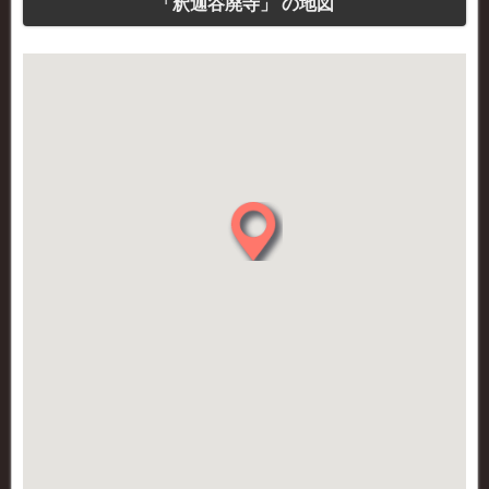
「釈迦谷廃寺」 の地図