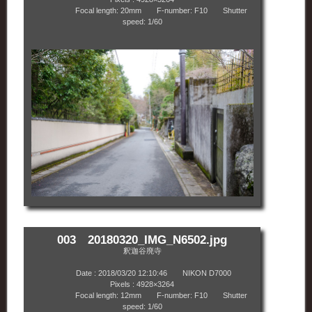
Focal length: 20mm F-number: F10 Shutter
speed: 1/60
003 20180320_IMG_N6502.jpg
釈迦谷廃寺
Date : 2018/03/20 12:10:46 NIKON D7000
Pixels : 4928×3264
Focal length: 12mm F-number: F10 Shutter
speed: 1/60