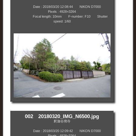
Date : 2018/03/20 12:08:44 NIKON D7000
Pixels : 4928×3264
Focal length: 10mm F-number: F10 Shutter
speed: 1/60
002 20180320_IMG_N6500.jpg
釈迦谷廃寺
Date : 2018/03/20 12:09:42 NIKON D7000
Pixels : 4928×3264