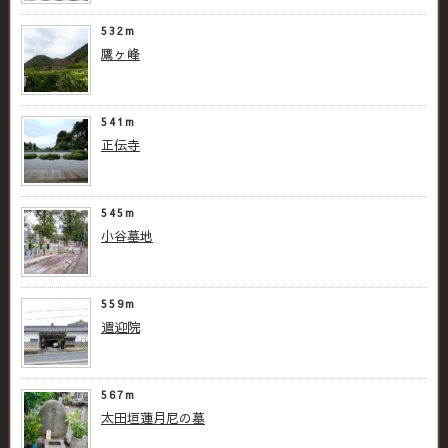
532m
鷹ヶ峰
541m
正伝寺
545m
小谷墓地
559m
遣迎院
567m
太田垣蓮月尼の墓