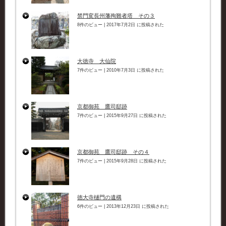
禁門変長州藩殉難者塔 その３
8件のビュー
|
2017年7月2日 に投稿された
大徳寺 大仙院
7件のビュー
|
2010年7月3日 に投稿された
京都御苑 鷹司邸跡
7件のビュー
|
2015年9月27日 に投稿された
京都御苑 鷹司邸跡 その４
7件のビュー
|
2015年9月28日 に投稿された
徳大寺樋門の遺構
6件のビュー
|
2013年12月23日 に投稿された