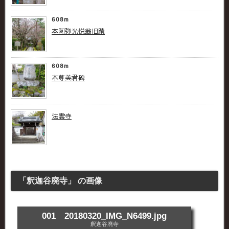
608m
本阿弥光悦翁旧蹟
608m
本尊美君碑
法雲寺
「釈迦谷廃寺」 の画像
001 20180320_IMG_N6499.jpg
釈迦谷廃寺