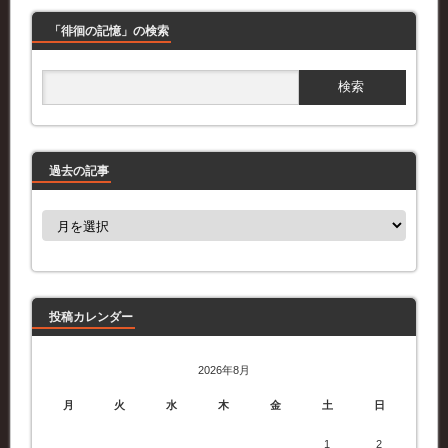
「徘徊の記憶」の検索
過去の記事
過
去
の
記
事
投稿カレンダー
2026年8月
月
火
水
木
金
土
日
1
2