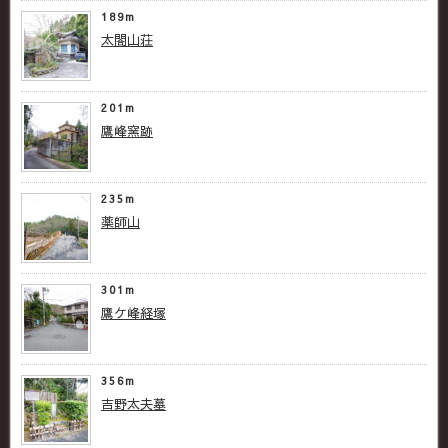
189m
太閤山荘
201m
鷹峰窯跡
235m
薬師山
301m
鷹ケ峰経塚
356m
吉野太夫墓