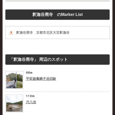
釈迦谷廃寺 のMarker List
▼
釈迦谷廃寺 京都市北区大宮釈迦谷
「釈迦谷廃寺」 周辺のスポット
98m
平安遊禽綿子池旧跡
110m
尺八池