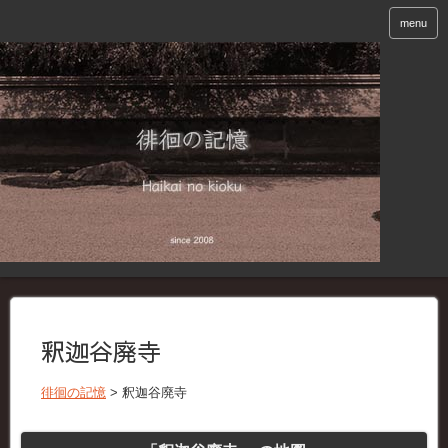
menu
釈迦谷廃寺
徘徊の記憶
>
釈迦谷廃寺