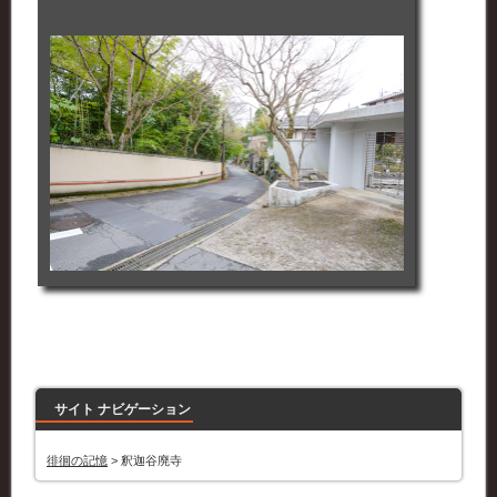
サイト ナビゲーション
徘徊の記憶
>
釈迦谷廃寺