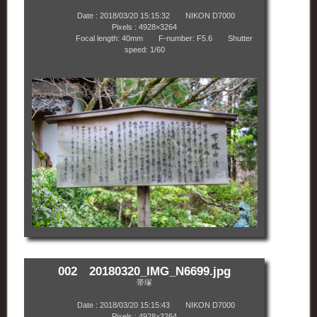
Date : 2018/03/20 15:15:32 NIKON D7000
Pixels : 4928×3264
Focal length: 40mm F-number: F5.6 Shutter
speed: 1/60
002 20180320_IMG_N6699.jpg
帯塚
Date : 2018/03/20 15:15:43 NIKON D7000
Pixels : 4928×3264