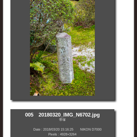
005 20180320_IMG_N6702.jpg
帯塚
Date : 2018/03/20 15:16:25 NIKON D7000
Pixels : 4928×3264