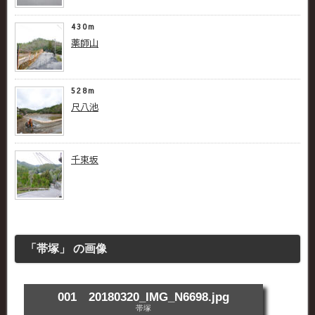
430m
薬師山
528m
尺八池
千束坂
「帯塚」 の画像
001 20180320_IMG_N6698.jpg
帯塚