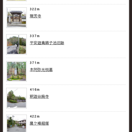
322m
瑞芳寺
337m
平安遊禽綿子池旧跡
371m
本阿弥光悦墓
416m
釈迦谷廃寺
422m
鷹ケ峰経塚