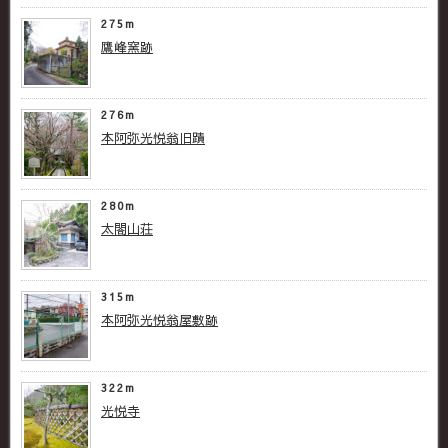
275m
鷹峰窯跡
276m
本阿弥光悦翁旧蹟
280m
太閤山荘
315m
本阿弥光悦翁屋敷跡
322m
光悦寺