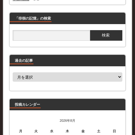
「徘徊の記憶」の検索
過去の記事
過
去
の
記
事
投稿カレンダー
2026年8月
月
火
水
木
金
土
日