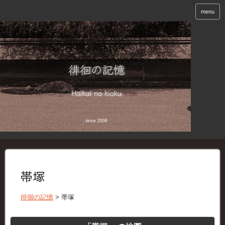
menu
帯塚
徘徊の記憶
>
帯塚