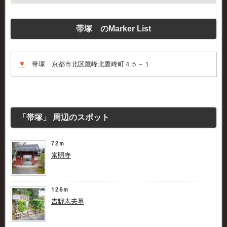
帯塚 のMarker List
▼
帯塚 京都市北区鷹峰北鷹峰町４５－１
「帯塚」 周辺のスポット
72m
常照寺
126m
吉野太夫墓