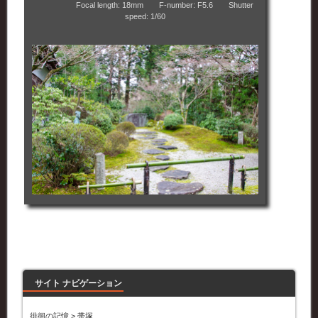
Focal length: 18mm F-number: F5.6 Shutter
speed: 1/60
サイト ナビゲーション
徘徊の記憶
>
帯塚