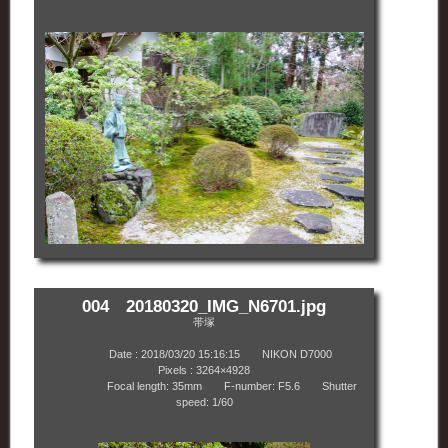
004 20180320_IMG_N6701.jpg
帯塚
Date : 2018/03/20 15:16:15 NIKON D7000
Pixels : 3264×4928
Focal length: 35mm F-number: F5.6 Shutter
speed: 1/60