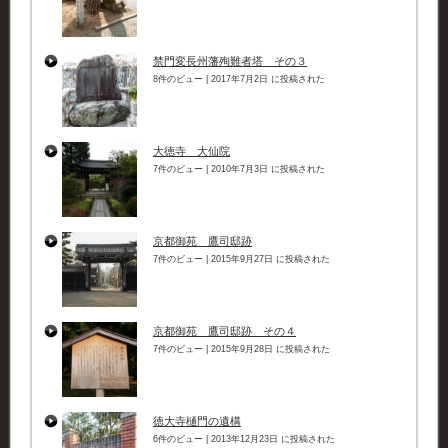
禁門変長州藩殉難者塔 その３
8件のビュー
|
2017年7月2日 に投稿された
大徳寺 大仙院
7件のビュー
|
2010年7月3日 に投稿された
京都御苑 鷹司邸跡
7件のビュー
|
2015年9月27日 に投稿された
京都御苑 鷹司邸跡 その４
7件のビュー
|
2015年9月28日 に投稿された
徳大寺樋門の遺構
6件のビュー
|
2013年12月23日 に投稿された