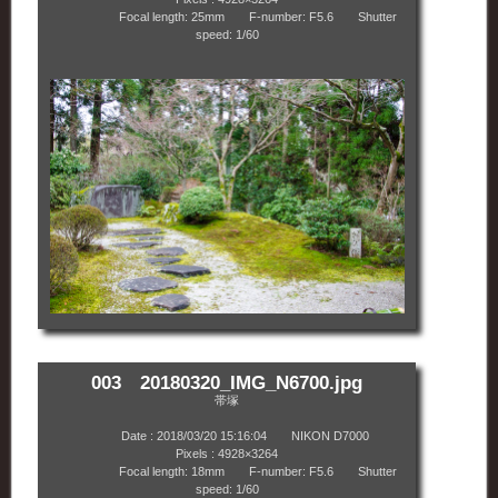
Focal length: 25mm F-number: F5.6 Shutter
speed: 1/60
003 20180320_IMG_N6700.jpg
帯塚
Date : 2018/03/20 15:16:04 NIKON D7000
Pixels : 4928×3264
Focal length: 18mm F-number: F5.6 Shutter
speed: 1/60