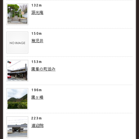
132m
源光庵
150m
稚児井
153m
鷹峯の町並み
196m
鷹ヶ峰
223m
遣迎院