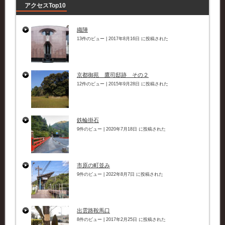
アクセスTop10
織陣
13件のビュー
|
2017年8月16日 に投稿された
京都御苑 鷹司邸跡 その２
12件のビュー
|
2015年9月28日 に投稿された
鉄輪掛石
9件のビュー
|
2020年7月18日 に投稿された
市原の町並み
9件のビュー
|
2022年8月7日 に投稿された
出雲路鞍馬口
8件のビュー
|
2017年2月25日 に投稿された