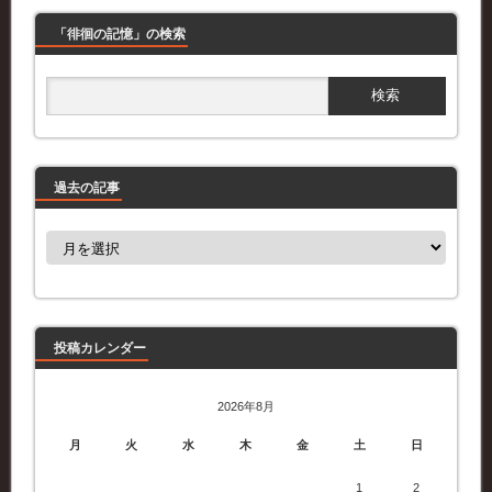
「徘徊の記憶」の検索
過去の記事
過
去
の
記
事
投稿カレンダー
2026年8月
月
火
水
木
金
土
日
1
2