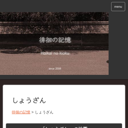
menu
しょうざん
徘徊の記憶
>
しょうざん