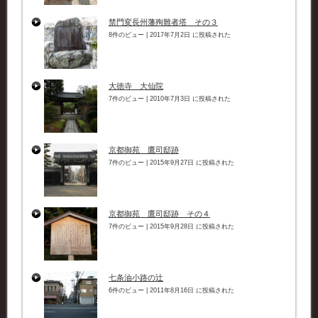
禁門変長州藩殉難者塔 その３
8件のビュー
|
2017年7月2日 に投稿された
大徳寺 大仙院
7件のビュー
|
2010年7月3日 に投稿された
京都御苑 鷹司邸跡
7件のビュー
|
2015年9月27日 に投稿された
京都御苑 鷹司邸跡 その４
7件のビュー
|
2015年9月28日 に投稿された
七条油小路の辻
6件のビュー
|
2011年8月16日 に投稿された