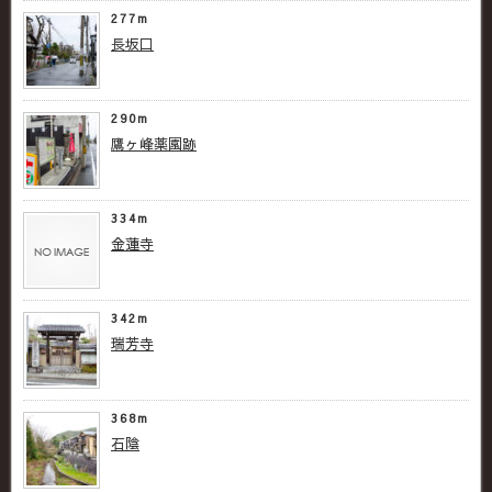
277m
長坂口
290m
鷹ヶ峰薬園跡
334m
金蓮寺
342m
瑞芳寺
368m
石陰