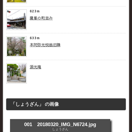
623m
鷹峯の町並み
633m
本阿弥光悦翁旧蹟
源光庵
「しょうざん」 の画像
001 20180320_IMG_N6724.jpg
しょうざん