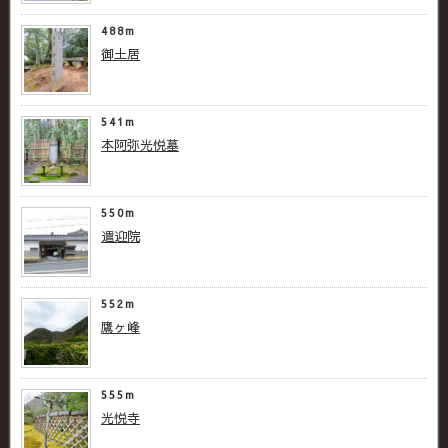
488m
御土居
541m
本阿弥光悦墓
550m
遣迎院
552m
鷹ヶ峰
555m
光悦寺