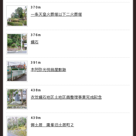
370m
一条天皇火葬塚以下二火葬塚
376m
鏡石
391m
本阿弥光悦翁屋敷跡
438m
衣笠鏡石地区土地区画整理事業完成記念
439m
御土居 鷹峯旧土居町２