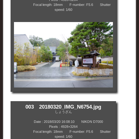
Focal length: 18mm F-number: F5.6 Shutter
speed: 1/60
003 20180320_IMG_N6754.jpg
しょうざん
Date : 2018/03/20 16:08:10 NIKON D7000
Pixels : 4928×3264
Focal length: 18mm F-number: F5.6 Shutter
speed: 1/60