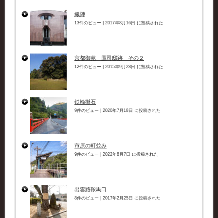
織陣
13件のビュー
|
2017年8月16日 に投稿された
京都御苑 鷹司邸跡 その２
12件のビュー
|
2015年9月28日 に投稿された
鉄輪掛石
9件のビュー
|
2020年7月18日 に投稿された
市原の町並み
9件のビュー
|
2022年8月7日 に投稿された
出雲路鞍馬口
8件のビュー
|
2017年2月25日 に投稿された