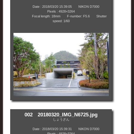
Date : 2018/03/20 15:39:05 NIKON D7000
Pixels : 4928×3264
Focal length: 18mm F-number: F5.6 Shutter
speed: 1/60
002 20180320_IMG_N6725.jpg
しょうざん
Date : 2018/03/20 15:39:31 NIKON D7000
Pixels : 4928×3264