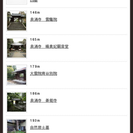
四墓
146m
泉涌寺 雲龍院
165m
泉涌寺 楊貴妃観音堂
179m
大雲院南谷別院
186m
泉涌寺 善能寺
193m
自然居士墓