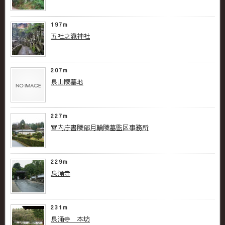
197m
五社之瀧神社
207m
泉山陵墓地
227m
宮内庁書陵部月輪陵墓監区事務所
229m
泉涌寺
231m
泉涌寺 本坊