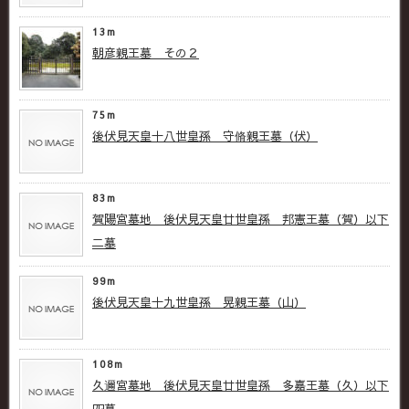
13m
朝彦親王墓 その２
75m
後伏見天皇十八世皇孫 守脩親王墓（伏）
83m
賀陽宮墓地 後伏見天皇廿世皇孫 邦憲王墓（賀）以下
二墓
99m
後伏見天皇十九世皇孫 晃親王墓（山）
108m
久邇宮墓地 後伏見天皇廿世皇孫 多嘉王墓（久）以下