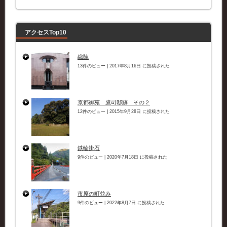
リ
ー
アクセスTop10
織陣
13件のビュー
|
2017年8月16日 に投稿された
京都御苑 鷹司邸跡 その２
12件のビュー
|
2015年9月28日 に投稿された
鉄輪掛石
9件のビュー
|
2020年7月18日 に投稿された
市原の町並み
9件のビュー
|
2022年8月7日 に投稿された