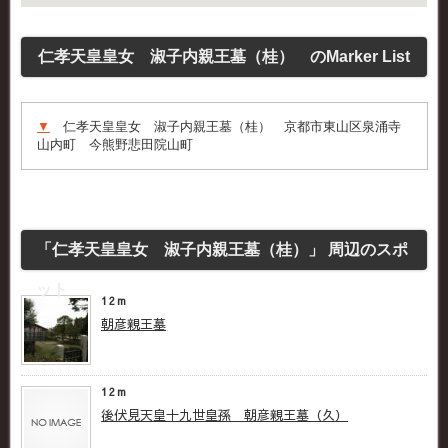
仁孝天皇皇女 淑子内親王墓（桂） のMarker List
▼
仁孝天皇皇女 淑子内親王墓（桂） 京都市東山区泉涌寺
山内町 今熊野悲田院山町
「仁孝天皇皇女 淑子内親王墓（桂）」 周辺のスポ
ット
12m
朝彦親王墓
12m
後伏見天皇十九世皇孫 朝彦親王墓（久）