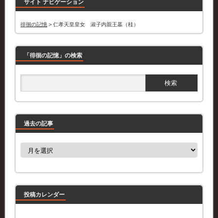
サイト ナビゲーション
徘徊の記憶
>
仁孝天皇皇女 淑子内親王墓（桂）
「徘徊の記憶」の検索
過去の記事
過
去
の
記
事
投稿カレンダー