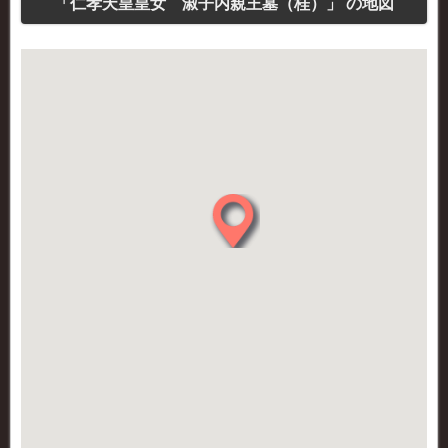
「仁孝天皇皇女 淑子内親王墓（桂）」 の地図