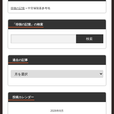
徘徊の記憶
>
中宮塚陵墓参考地
「徘徊の記憶」の検索
過去の記事
過
去
の
記
事
投稿カレンダー
2026年8月