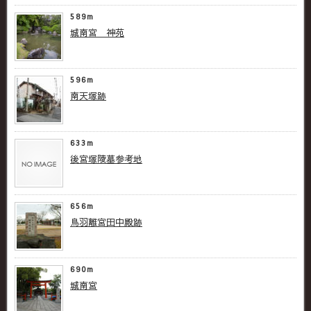
589m
城南宮 神苑
596m
南天塚跡
633m
後宮塚陵墓参考地
656m
鳥羽離宮田中殿跡
690m
城南宮