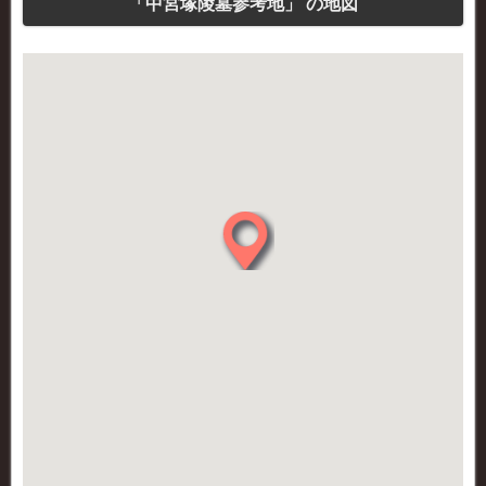
「中宮塚陵墓参考地」 の地図