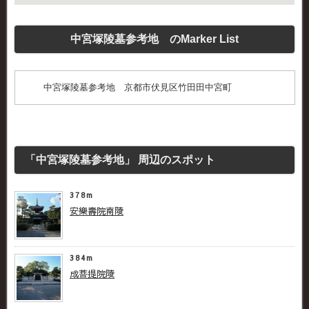
中宮塚陵墓参考地 のMarker List
中宮塚陵墓参考地 京都市伏見区竹田田中宮町
「中宮塚陵墓参考地」 周辺のスポット
378m
安樂壽院南陵
384m
成菩提院陵