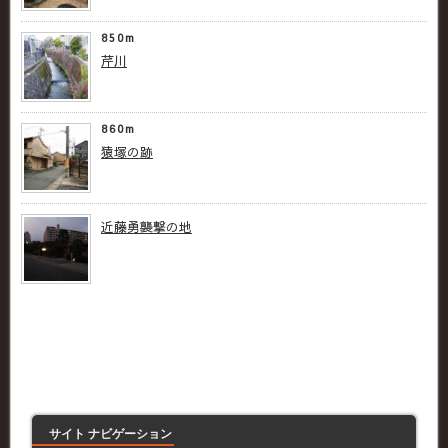
850m
芹川
860m
猿塚の跡
近藤勇襲撃の地
サイト ナビゲーション