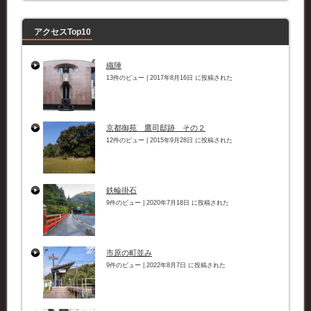
ー
アクセスTop10
織陣
13件のビュー
|
2017年8月16日 に投稿された
京都御苑 鷹司邸跡 その２
12件のビュー
|
2015年9月28日 に投稿された
鉄輪掛石
9件のビュー
|
2020年7月18日 に投稿された
市原の町並み
9件のビュー
|
2022年8月7日 に投稿された