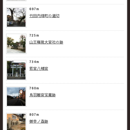
697m
竹田内畑町の道切
725m
山王権現大宮社の跡
734m
若宮八幡宮
760m
鳥羽離宮宝蔵跡
807m
御幸ノ森跡