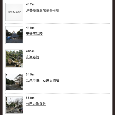
417m
浄菩提院塚陵墓参考地
418m
安樂壽院陵
465m
安楽寿院
519m
安楽寿院 石造五輪塔
558m
竹田の町並み