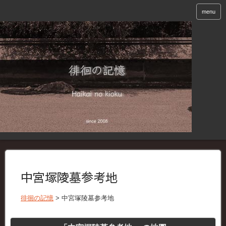
menu
中宮塚陵墓参考地
徘徊の記憶
>
中宮塚陵墓参考地