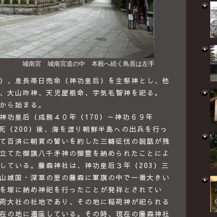
城南宮 城南宮道の中 本殿へ続く鳥居は左手
）、息長帯日売命（神功皇后）を主祭神とし、他
、大山咋神、天児屋根命、宇気毛智神を祀る。
から始まる。
功皇后（成務４０年（170）～神功６９年
急死（200）後、海を渡り朝鮮半島への出兵を行っ
て百済に朝貢の誓いを約した三韓征伐の説話が残
立てた御旗八千矛神の御霊を納められたことによ
している。藤森神社は、神功皇后３年（203）三
山城国・深草の里の藤森に軍旗の中で一番大きい
を塚に納め神祀を行ったことが発祥とされてい
荷大社の社地であり、その地に稲荷神が祀られる
在の地に遷座している。その時、現在の藤森神社