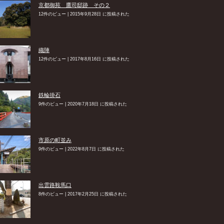
京都御苑 鷹司邸跡 その２
12件のビュー
|
2015年9月28日 に投稿された
織陣
12件のビュー
|
2017年8月16日 に投稿された
鉄輪掛石
9件のビュー
|
2020年7月18日 に投稿された
市原の町並み
9件のビュー
|
2022年8月7日 に投稿された
出雲路鞍馬口
8件のビュー
|
2017年2月25日 に投稿された