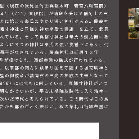
里（現在の伏見区竹田真幡木町 若宮八幡宮前）
４年（711）秦伊侶巨が勅命を受けて稲荷山の三
とに始まる秦氏にゆかり深い神社である。藤森神
幡寸神社と同様に神功皇后の纛旗 を立て、武具
れている。そして真幡寸神社は秦氏の勢力圏にあ
ように３つの神社は秦氏の強い影響下にあり、何
遷座がなされている。藤森神社は延暦１３年
の称が授けられ、遷都奉幣の儀式が行われている。
、以来都の南方に鎮まり国を守護する城南明神と
星の御紋章が城南宮の三光の神紋の由来となって
816）には官社に例している。真幡寸神社がいつ
明らかでないが、平安末期院政時代に入り洛南一
次いだ時代と考えられている。この時代はこの鳥
たかも都のごとく賑わい、秋の祭礼は行粧華麗に