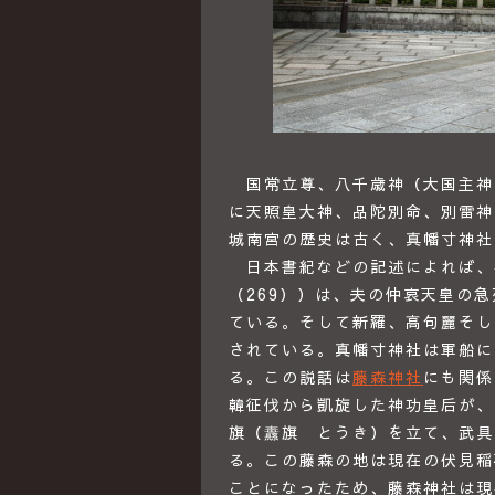
国常立尊、八千歳神（大国主神
に天照皇大神、品陀別命、別雷神
城南宮の歴史は古く、真幡寸神社
日本書紀などの記述によれば、神
（269））は、夫の仲哀天皇の
ている。そして新羅、高句麗そし
されている。真幡寸神社は軍船に
る。この説話は
藤森神社
にも関係
韓征伐から凱旋した神功皇后が、
旗（纛旗 とうき）を立て、武具
る。この藤森の地は現在の伏見稲
ことになったため、藤森神社は現