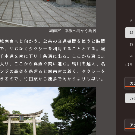
5
城南宮 本殿へ向かう鳥居
12
城南宮へと向かう。公共の交通機関を使うと時間
19
で、やむなくタクシーを利用することとする。城
千本通を南に下り十条通に出る。ここから東に走
26
入り、ここから真直ぐ南に進む。鴨川を越え、名
« 3月
ンジの高架を過ぎると城南宮に着く。タクシーを
きるので、竹田駅から徒歩で向かうよりも早い。
カ
カ
テ
ゴ
リ
ー
ア