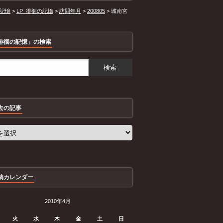
記憶
>
LP_徘徊の記憶
>
訪問年月
>
200805
>
城南宮
徘徊の記憶」の検索
去の記事
稿カレンダー
2010年4月
火
水
木
金
土
日