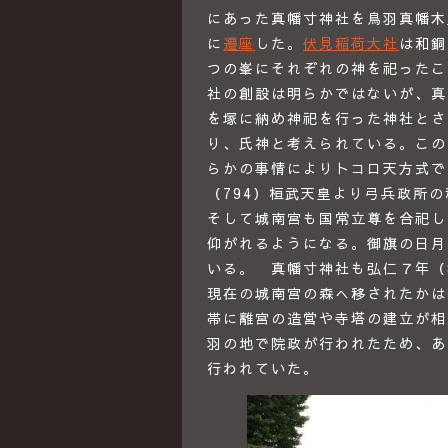
にあった真幡寸神社を鳥羽真幡木
に
遷座
した。
伏見稲荷大社
は和銅
つの峯にそれぞれの神を祀ったこ
社の創設は明らかではないが、真
を塚に納め神祀を行った神社とさ
り、氏神と考えられている。この
らかの事情によりトコロ天方式で
（794）桓武天皇より弓兵政所
そして城南宮も国常立尊を合祀し
仰がれるようになる。御旗の日月
いる。 真幡寸神社も弘仁７年（
現在の城南宮の森へ移されたかは
帯に離宮の造営や寺塔の建立が相
羽の地で院政が行われたため、あ
行われていた。