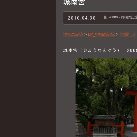
城南宮
2010.04.30
200805
徘徊の記憶B
徘徊の記憶
>
LP_徘徊の記憶
>
訪問年月
城南宮（じょうなんぐう） 2008