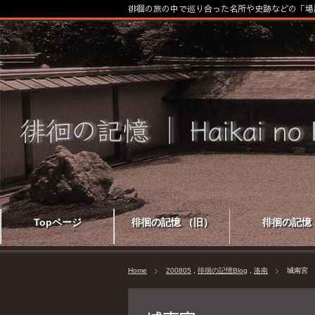
徘徊の旅の中で巡り合った名所や史跡などの「場
Topページ
徘徊の記憶 （旧）
徘徊の記憶
Home
200805
,
徘徊の記憶Blog
,
洛南
城南宮