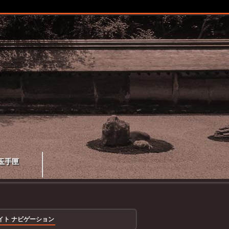
玉手匣
イト ナビゲーション