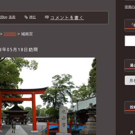
徘徊の
コメントを書く
log
洛南
神社
「
>
200805
>
城南宮
年05月18日訪問
過
過
去
の
記
事
投
月