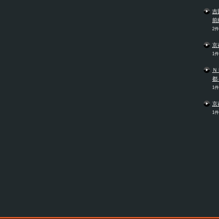
吉
前
2
京
1
Ｎ
都
1
京
1