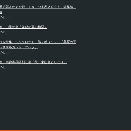
田拓郎＆かぐや姫 ｉｎ つま恋２００６ 総集編
編
件のビュー
都 山里の宿「花背の夏の物語」
件のビュー
ＨＫ特集 シルクロード 第２部（１２）「草原の王
～サマルカンド・ブハラ」
件のビュー
都・南禅寺界隈別荘群「秋・東山色とりどり」
件のビュー