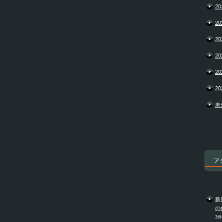
20
20
20
20
20
20
未
ア
新
の
3