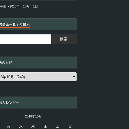
手匣
>
2018年
>
10月
>
1日
映像玉手匣」の検索
去の番組
送カレンダー
2018年10月
火
水
木
金
土
日