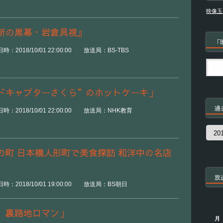
映像玉
新の黒幕・岩倉具視』
「
：2018/10/01 22:00:00 放送局：BS-TBS
ドキャプターさくら”のホットケーキ」
過
：2018/10/01 22:00:00 放送局：NHK教育
過
去
の
の町 日本橋人形町で美食探訪 和洋中の名店
番
組
放
：2018/10/01 19:00:00 放送局：BS朝日
 裏路地ロマン」
月