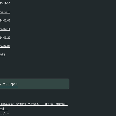
23/11/10
23/12/16
24/01/08
24/02/11
24/03/27
24/04/01
分類
クセスTop10
日曜美術館「簡素にして品格あり 建築家・吉村順三
仕事」
件のビュー