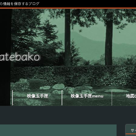
の情報を保存するブログ
映像玉手匣
映像玉手匣menu
地図
サ