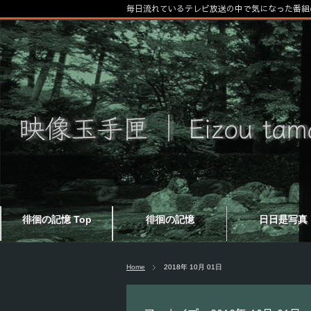
毎日流れているテレビ放送の中で気になった番組
徘徊の記憶 Top
徘徊の記憶
日日是写真
Home
2018年 10月 01日