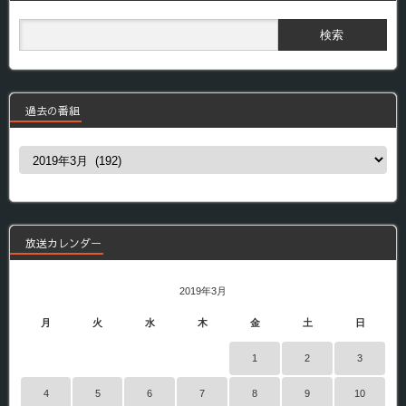
過去の番組
過
去
の
番
組
放送カレンダー
2019年3月
月
火
水
木
金
土
日
1
2
3
4
5
6
7
8
9
10