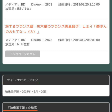
メディア： BD Diskno.： 2863 録画日時：2019/03/20 2:15:00
放送局：BS ﾌﾟﾚﾐｱﾑ
旅するフランス語 黒木華のフランス美食散歩 Ｌ２４「華さん
のおもてなし（３）」
メディア： BD Diskno.： 2873 録画日時：2019/03/20 0:00:00
放送局：NHK教育
トップページに戻る
サイト ナビゲーション
映像玉手匣
>
2019年
>
3月
>
20日
「映像玉手匣」の検索