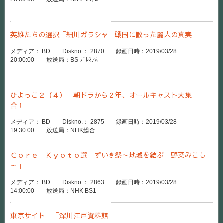
英雄たちの選択「細川ガラシャ 戦国に散った麗人の真実」
メディア： BD Diskno.： 2870 録画日時：2019/03/28
20:00:00 放送局：BS ﾌﾟﾚﾐｱﾑ
ひよっこ２（４） 朝ドラから２年、オールキャスト大集
合！
メディア： BD Diskno.： 2875 録画日時：2019/03/28
19:30:00 放送局：NHK総合
Ｃｏｒｅ Ｋｙｏｔｏ選「ずいき祭～地域を結ぶ 野菜みこし
～」
メディア： BD Diskno.： 2863 録画日時：2019/03/28
14:00:00 放送局：NHK BS1
東京サイト 「深川江戸資料館」