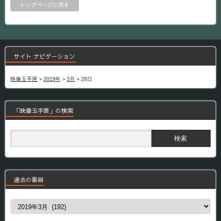
トップページに戻る
サイト ナビゲーション
映像玉手匣
>
2019年
>
3月
>
28日
「映像玉手匣」の検索
過去の番組
過
去
の