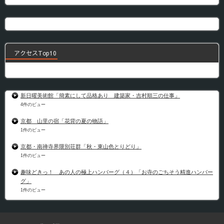
アクセスTop10
新日曜美術館「簡素にして品格あり 建築家・吉村順三の仕事」
4件のビュー
京都 山里の宿「花背の夏の物語」
1件のビュー
京都・南禅寺界隈別荘群「秋・東山色とりどり」
1件のビュー
趣味どきっ！ あの人の極上ハンバーグ（４）「お寺のごちそう精進ハンバー
グ」
1件のビュー