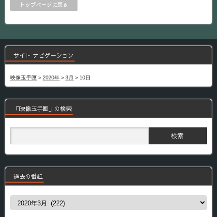
トップページに戻る
サイト ナビゲーション
映像玉手匣
>
2020年
>
3月
>
10日
「映像玉手匣」の検索
過去の番組
過
去
の