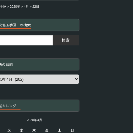
手匣
>
2020年
>
4月
>
22日
映像玉手匣」の検索
去の番組
送カレンダー
2020年4月
火
水
木
金
土
日