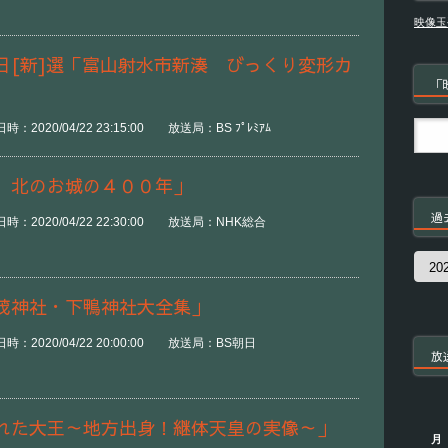
映像玉
日[新]選「富山射水市新湊 びっくり変形カ
「
2020/04/22 23:15:00 放送局：BS ﾌﾟﾚﾐｱﾑ
 北のお城の４００年」
過
：2020/04/22 22:30:00 放送局：NHK総合
過
去
の
茂神社・下鴨神社大全集」
番
組
：2020/04/22 20:00:00 放送局：BS朝日
放
れた大王～地方出身！継体天皇の実像～」
月