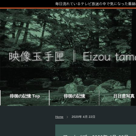
毎日流れているテレビ放送の中で気になった番組
徘徊の記憶 Top
徘徊の記憶
日日是写真
Home
2020年 4月 22日