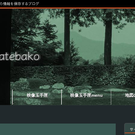
の情報を保存するブログ
映像玉手匣
映像玉手匣menu
地図
サ