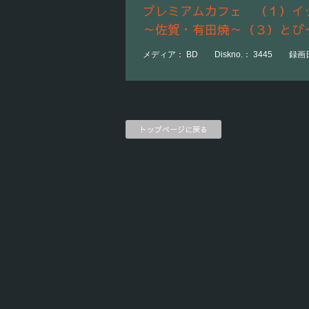
プレミアムカフェ （１）イ
～佐賀・有田焼～（３）とび
メディア： BD Diskno.： 3445 録画日時：
トップページに戻る