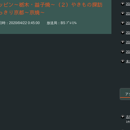
ッピン～栃木・益子焼～（２）やきもの探訪
20
っきり京都～京焼～
20
2020/04/22 0:45:00 放送局：BS ﾌﾟﾚﾐｱﾑ
20
20
20
20
未
ア
古
1