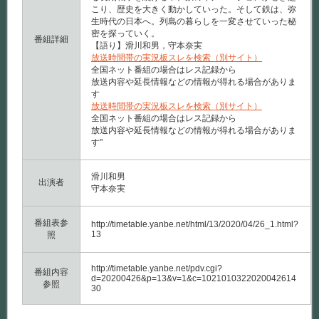
こり、歴史を大きく動かしていった。そして鉄は、弥
生時代の日本へ。列島の暮らしを一変させていった秘
密を探っていく。
番組詳細
【語り】滑川和男，守本奈実
放送時間帯の実況板スレを検索（別サイト）
全国ネット番組の場合はレス記録から
放送内容や延長情報などの情報が得れる場合がありま
す
放送時間帯の実況板スレを検索（別サイト）
全国ネット番組の場合はレス記録から
放送内容や延長情報などの情報が得れる場合がありま
す"
滑川和男
出演者
守本奈実
番組表参
http://timetable.yanbe.net/html/13/2020/04/26_1.html?
13
照
http://timetable.yanbe.net/pdv.cgi?
番組内容
d=20200426&p=13&v=1&c=1021010322020042614
参照
30