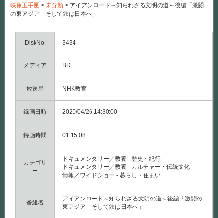
映像玉手匣
>
未分類
>
アイアンロード～知られざる文明の道～後編「激闘
の東アジア そして鉄は日本へ」
DiskNo.
3434
メディア
BD
放送局
NHK教育
録画日時
2020/04/26 14:30:00
録画時間
01:15:08
ドキュメンタリー／教養 - 歴史・紀行
カテゴリ
ドキュメンタリー／教養 - カルチャー・伝統文化
ー
情報／ワイドショー - 暮らし・住まい
アイアンロード～知られざる文明の道～後編「激闘の
番組名
東アジア そして鉄は日本へ」