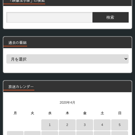
「映像玉手匣」の検索
過去の番組
過
去
の
番
組
放送カレンダー
2020年4月
月
火
水
木
金
土
日
1
2
3
4
5