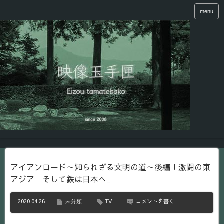
menu
アイアンロード～知られざる文明の道～後編「激闘の東
アジア そして鉄は日本へ」
2020.04.26
コメントを書く
未分類
TV