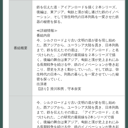
鉄を伝えた道・アイアンロードを描く２本シリーズ。
後編は、東アジア。匈奴と漢が成し遂げた鉄のイノベ
ーション、そして弥生時代の日本列島を一変させた鉄
器の秘密を探る。
≪詳細情報≫
番組内容
今、シルクロードより古い文明の道が姿を現し始め
た。西アジアから、ユーラシア大陸を貫き、日本列島
番組概要
まで。鉄を伝えたその道は、「アイアンロード」と名
づけられた。この研究の最前線を２本シリーズで描
く。後編の舞台は東アジア。匈奴と漢が史上まれにみ
る長期戦争を続ける中、鉄のイノベーションが巻き起
こり、歴史を大きく動かしていった。そして鉄は、弥
生時代の日本へ。列島の暮らしを一変させていった秘
密を探っていく。
出演者
【語り】滑川和男，守本奈実
今、シルクロードより古い文明の道が姿を現し始め
た。西アジアから、ユーラシア大陸を貫き、日本列島
まで。鉄を伝えたその道は、「アイアンロード」と名
づけられた。この研究の最前線を2本シリーズで描
く。後編の舞台は東アジア。匈奴と漢が史上まれにみ
る長期戦争を続ける中、鉄のイノベーションが巻き起