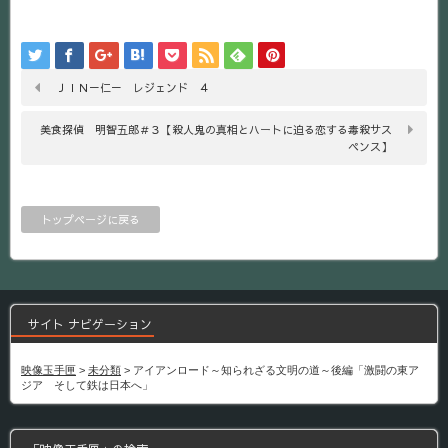
ＪＩＮ－仁－ レジェンド ４
美食探偵 明智五郎＃３【殺人鬼の真相とハートに迫る恋する毒殺サス
ペンス】
トップページに戻る
サイト ナビゲーション
映像玉手匣
>
未分類
>
アイアンロード～知られざる文明の道～後編「激闘の東ア
ジア そして鉄は日本へ」