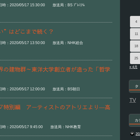
2020/05/17 15:30:00 放送局：BS ﾌﾟﾚﾐｱﾑ
4
い”はどこまで続く？
11
：2020/05/17 13:50:00 放送局：NHK総合
18
25
« 4月
界の建物群～東洋大学創立者が造った「哲学
タ
：2020/05/17 12:00:00 放送局：BS朝日
TV
▽特別編 アーティストのアトリエより―高
カ
時：2020/05/17 9:45:00 放送局：NHK教育
20