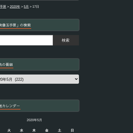
手匣
>
2020年
>
5月
>
17日
映像玉手匣」の検索
去の番組
送カレンダー
2020年5月
火
水
木
金
土
日