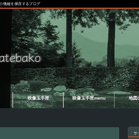
の情報を保存するブログ
映像玉手匣
映像玉手匣menu
地図
サ