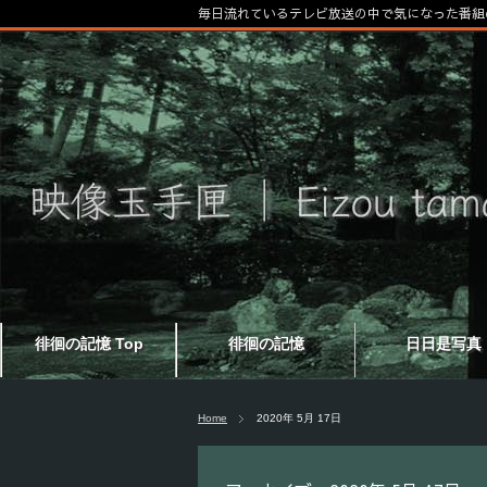
毎日流れているテレビ放送の中で気になった番組
徘徊の記憶 Top
徘徊の記憶
日日是写真
Home
2020年 5月 17日