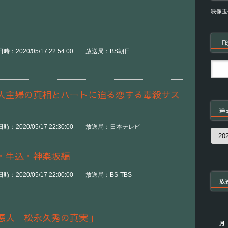
映像玉
「
：2020/05/17 22:54:00 放送局：BS朝日
人主婦の真相とハートに迫る恋する毒殺サス
過
時：2020/05/17 22:30:00 放送局：日本テレビ
過
去
の
・牛込・神楽坂編
番
組
：2020/05/17 22:00:00 放送局：BS-TBS
放
悪人 松永久秀の真実」
月